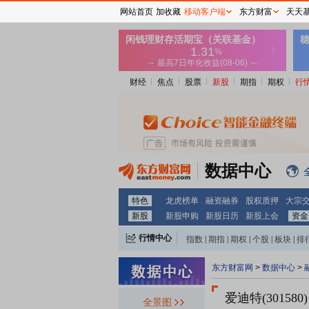
网站首页
加收藏
移动客户端
东方财富
天天
财经
焦点
股票
新股
期指
期权
行
数据中心
特色
龙虎榜单
融资融券
股权质押
大宗
新股
新股申购
新股日历
新股上会
资金
行情中心
指数
|
期指
|
期权
|
个股
|
板块
|
排
东方财富网
>
数据中心
>
爱迪特(301580)
全景图