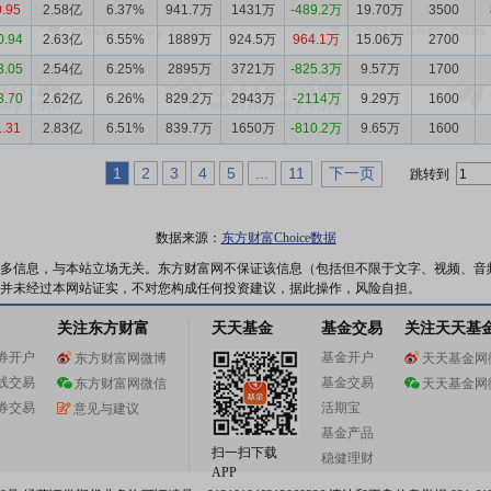
0.95
2.58亿
6.37%
941.7万
1431万
-489.2万
19.70万
3500
0.94
2.63亿
6.55%
1889万
924.5万
964.1万
15.06万
2700
3.05
2.54亿
6.25%
2895万
3721万
-825.3万
9.57万
1700
3.70
2.62亿
6.26%
829.2万
2943万
-2114万
9.29万
1600
1.31
2.83亿
6.51%
839.7万
1650万
-810.2万
9.65万
1600
1
2
3
4
5
...
11
下一页
跳转到
数据来源：
东方财富Choice数据
多信息，与本站立场无关。东方财富网不保证该信息（包括但不限于文字、视频、音
并未经过本网站证实，不对您构成任何投资建议，据此操作，风险自担。
关注东方财富
天天基金
基金交易
关注天天基
券开户
基金开户
东方财富网微博
天天基金网
线交易
基金交易
东方财富网微信
天天基金网
券交易
活期宝
意见与建议
基金产品
扫一扫下载
稳健理财
APP