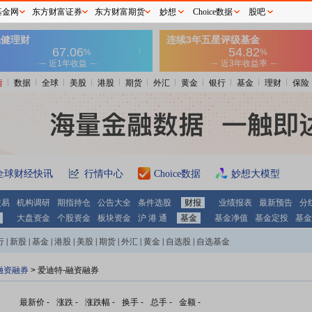
基金网
东方财富证券
东方财富期货
妙想
Choice数据
股吧
情
数据
全球
美股
港股
期货
外汇
黄金
银行
基金
理财
保险
全球财经快讯
行情中心
Choice数据
妙想大模型
交易
机构调研
期指持仓
公告大全
条件选股
财报
业绩报表
最新预告
分
大盘资金
个股资金
板块资金
沪 港 通
基金
基金净值
基金定投
基金
行
|
新股
|
基金
|
港股
|
美股
|
期货
|
外汇
|
黄金
|
自选股
|
自选基金
融资融券
>
爱迪特-融资融券
最新价
-
涨跌
-
涨跌幅
-
换手
-
总手
-
金额
-