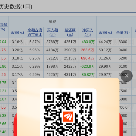
历史数据(
1
日)
融资
涨跌幅
(%)
余额占流
买入额
偿还额
净买入
余额(元)
余额(元)
余量(股)
通市值比
(元)
(元)
(元)
0.04
3.16亿
5.87%
3768万
4251万
-483.0万
44.24万
8300
5.75
3.20亿
5.96%
4184万
3900万
283.6万
50.12万
9400
2.86
3.18亿
6.25%
3212万
2515万
696.4万
31.26万
6200
1.86
3.11亿
6.29%
1798万
2422万
-623.8万
29.90万
6100
4.26
3.17亿
6.29%
4225万
4311万
-86.82万
29.97万
6000
6.75
3.18亿
6.58%
3416万
6738万
-3322万
36.41万
7600
0.21
3.51亿
6.78%
5107万
4020万
1087万
38.53万
7500
2.07
3.40亿
6.55%
2569万
3960万
-1391万
30.89万
6000
6.05
3.54亿
6.68%
2819万
3380万
-560.5万
3.68万
700.0
5.38
3.60亿
7.20%
2821万
3610万
-789.4万
35.10万
7080
2.66
3.67亿
6.96%
4995万
4867万
128.0万
50.72万
9680
2.48
3.66亿
6.75%
6597万
4712万
1885万
43.60万
8100