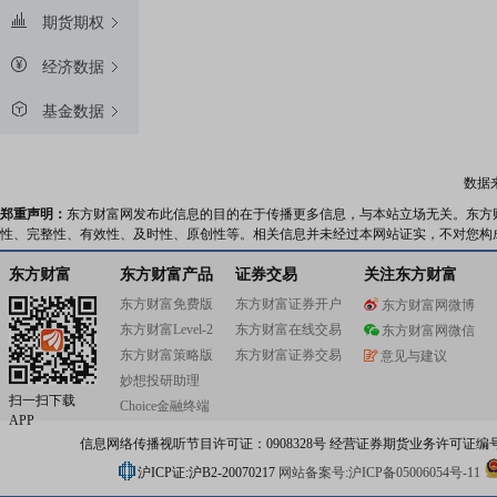
期货期权
经济数据
基金数据
数据
郑重声明：
东方财富网发布此信息的目的在于传播更多信息，与本站立场无关。东方
性、完整性、有效性、及时性、原创性等。相关信息并未经过本网站证实，不对您构
东方财富
东方财富产品
证券交易
关注东方财富
东方财富免费版
东方财富证券开户
东方财富网微博
东方财富Level-2
东方财富在线交易
东方财富网微信
东方财富策略版
东方财富证券交易
意见与建议
妙想投研助理
扫一扫下载
Choice金融终端
APP
信息网络传播视听节目许可证：0908328号 经营证券期货业务许可证编号：91310
沪ICP证:沪B2-20070217
网站备案号:沪ICP备05006054号-11