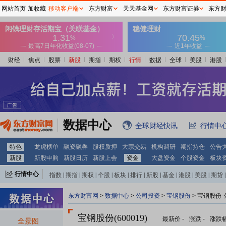
网站首页
加收藏
移动客户端
东方财富
天天基金网
东方财富证券
东方
财经
焦点
股票
新股
期指
期权
行情
数据
全球
美股
港股
数据中心
全球财经快讯
行情中
特色
龙虎榜单
融资融券
股权质押
大宗交易
机构调研
期指持仓
公告
新股
新股申购
新股日历
新股上会
资金
大盘资金
个股资金
板块
行情中心
指数
|
期指
|
期权
|
个股
|
板块
|
排行
|
新股
|
基金
|
港股
|
美股
|
期货
|
外汇
|
黄金
|
自选股
|
自选基金
东方财富网
>
数据中心
>
公司投资
>
宝钢股份
> 宝钢股份
宝钢股份(600019)
最新价
-
涨跌
-
涨跌
全景图