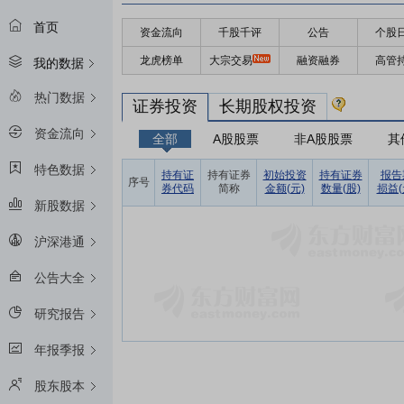
首页
资金流向
千股千评
公告
个股
龙虎榜单
大宗交易
融资融券
高管
我的数据
热门数据
证券投资
长期股权投资
资金流向
全部
A股股票
非A股股票
其
特色数据
持有证
持有证券
初始投资
持有证券
报告
序号
券代码
简称
金额(元)
数量(股)
损益(
新股数据
沪深港通
公告大全
研究报告
年报季报
股东股本