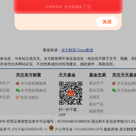
数据来源：
东方财富Choice数据
多信息，与本站立场无关。东方财富网不保证该信息（包括但不限于文字、视频、音
并未经过本网站证实，不对您构成任何投资建议，据此操作，风险自担。
关注东方财富
天天基金
基金交易
关注天天基
券开户
基金开户
东方财富网微博
天天基金网
线交易
基金交易
东方财富网微信
天天基金网
券交易
活期宝
意见与建议
基金产品
扫一扫下载
稳健理财
APP
 经营证券期货业务许可证编号：913101046312860336 违法和不良信息举报:021-612
案号:沪ICP备05006054号-11
沪公网安备 31010402000120号
版权所有:东方财富