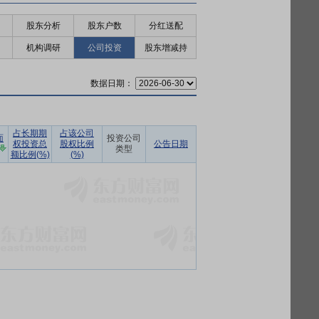
股东分析
股东户数
分红送配
机构调研
公司投资
股东增减持
数据日期：
占长期期
占该公司
面
投资公司
权投资总
股权比例
公告日期
类型
额比例(%)
(%)