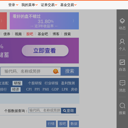
登录
我的菜单
证券交易
基金交易
动态
债券
视频
股吧
基金吧
博客
搜索
个人
自选
0
红送配
研报
个股研报
行业研报
盈利预测
排行
经济
CPI
PPI
PMI
GDP
LPR
房价
消息
个股数据查询：
搜索
行情
股吧
数据