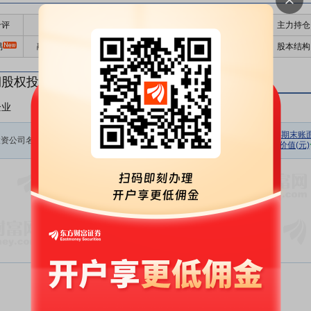
千评
公告
个股日历
财务数据
核心题材
主力持仓
易
融资融券
高管持股
股东大会
个股研报
股本结构
期股权投资
企业
非上市企业
初始投资
持股数量
期初余额
报告期损
期末账
投资公司名称
金额(元)
(股)
(元)
价值(元)
益(元)
暂无数据