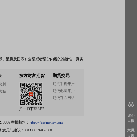
频、数据及图表）全部或者部分内容的准确性、真实
金
东方财富期货
期货交易
期货手机开户
微博
期货电脑开户
微信
期货官方网站
扫一扫下载APP
涉企
举报
78686 举报邮箱：
jubao@eastmoney.com
网
意见与建议:4000300059/952500
意见
反馈