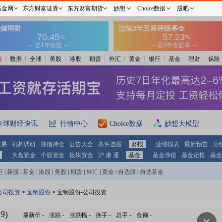
基金网
东方财富证券
东方财富期货
妙想
Choice数据
股吧
情
数据
全球
美股
港股
期货
外汇
黄金
银行
基金
理财
保险
全球财经快讯
行情中心
Choice数据
妙想大模型
交易
机构调研
期指持仓
公告大全
条件选股
财报
业绩报表
最新预告
分
大盘资金
个股资金
板块资金
沪 港 通
基金
基金净值
基金定投
基金
行
|
新股
|
基金
|
港股
|
美股
|
期货
|
外汇
|
黄金
|
自选股
|
自选基金
公司投资
>
宝钢股份
> 宝钢股份-公司投资
9)
最新价
-
涨跌
-
涨跌幅
-
换手
-
总手
-
金额
-