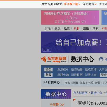
网站首页
加收藏
移动客户端
东方财富
天天
财经
焦点
股票
新股
期指
期权
行
数据中心
特色
龙虎榜单
融资融券
股权质押
大宗
新股
新股申购
新股日历
新股上会
资金
行情中心
指数
|
期指
|
期权
|
个股
|
板块
|
排
东方财富网
>
数据中心
>
宝钢股份(60001
全景图