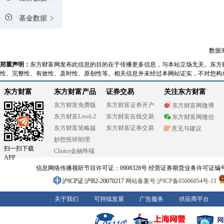
基金数据
数据
郑重声明：
东方财富网发布此信息的目的在于传播更多信息，与本站立场无关。东方
性、完整性、有效性、及时性、原创性等。相关信息并未经过本网站证实，不对您构
东方财富
东方财富产品
证券交易
关注东方财富
东方财富免费版
东方财富证券开户
东方财富网微博
东方财富Level-2
东方财富在线交易
东方财富网微信
东方财富策略版
东方财富证券交易
意见与建议
妙想投研助理
扫一扫下载
Choice金融终端
APP
信息网络传播视听节目许可证：0908328号 经营证券期货业务许可证编号：91310
沪ICP证:沪B2-20070217
网站备案号:沪ICP备05006054号-11
关于我们
可持续发展
广告服务
供应商平台