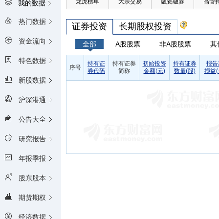
龙虎榜单
大宗交易
融资融券
高管
我的数据
热门数据
证券投资
长期股权投资
资金流向
全部
A股股票
非A股股票
其
特色数据
持有证
持有证券
初始投资
持有证券
报告
序号
券代码
简称
金额(元)
数量(股)
损益(
新股数据
沪深港通
公告大全
研究报告
年报季报
股东股本
期货期权
经济数据