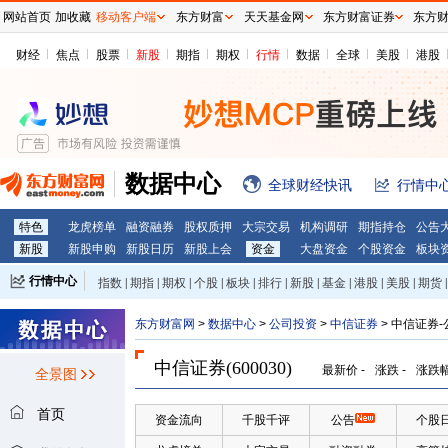
网站首页
加收藏
移动客户端
东方财富
天天基金网
东方财富证券
东方
财经
焦点
股票
新股
期指
期权
行情
数据
全球
美股
港股
数据中心
全球财经快讯
行情中
特色
龙虎榜单
融资融券
股权质押
大宗交易
机构调研
期指持仓
公告
新股
新股申购
新股日历
新股上会
资金
大盘资金
个股资金
板块
行情中心
指数
|
期指
|
期权
|
个股
|
板块
|
排行
|
新股
|
基金
|
港股
|
美股
|
期货
|
外汇
|
黄金
|
自选股
|
自选基金
东方财富网
>
数据中心
>
公司投资
>
中信证券
> 中信证券
中信证券(600030)
最新价
-
涨跌
-
涨跌
全景图
首页
资金流向
千股千评
公告
个股