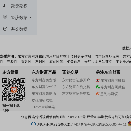
期货期权
经济数据
基金数据
数据
郑重声明：
东方财富网发布此信息的目的在于传播更多信息，与本站立场无关。东方
性、完整性、有效性、及时性、原创性等。相关信息并未经过本网站证实，不对您构
东方财富
东方财富产品
证券交易
关注东方财富
东方财富免费版
东方财富证券开户
东方财富网微博
东方财富Level-2
东方财富在线交易
东方财富网微信
东方财富策略版
东方财富证券交易
意见与建议
妙想投研助理
扫一扫下载
Choice金融终端
APP
信息网络传播视听节目许可证：0908328号 经营证券期货业务许可证编号：91310
沪ICP证:沪B2-20070217
网站备案号:沪ICP备05006054号-11