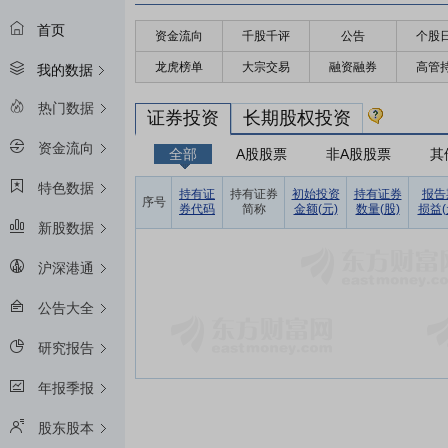
首页
资金流向
千股千评
公告
个股
龙虎榜单
大宗交易
融资融券
高管
我的数据
热门数据
证券投资
长期股权投资
资金流向
全部
A股股票
非A股股票
其
特色数据
持有证
持有证券
初始投资
持有证券
报告
序号
券代码
简称
金额(元)
数量(股)
损益(
新股数据
沪深港通
公告大全
研究报告
年报季报
股东股本