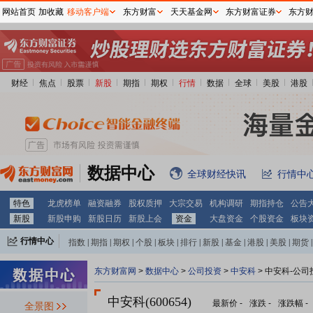
网站首页
加收藏
移动客户端
东方财富
天天基金网
东方财富证券
东方
财经
焦点
股票
新股
期指
期权
行情
数据
全球
美股
港股
数据中心
全球财经快讯
行情中
特色
龙虎榜单
融资融券
股权质押
大宗交易
机构调研
期指持仓
公告
新股
新股申购
新股日历
新股上会
资金
大盘资金
个股资金
板块
行情中心
指数
|
期指
|
期权
|
个股
|
板块
|
排行
|
新股
|
基金
|
港股
|
美股
|
期货
|
外汇
|
黄金
|
自选股
|
自选基金
东方财富网
>
数据中心
>
公司投资
>
中安科
> 中安科-公司
中安科(600654)
最新价
-
涨跌
-
涨跌幅
-
全景图