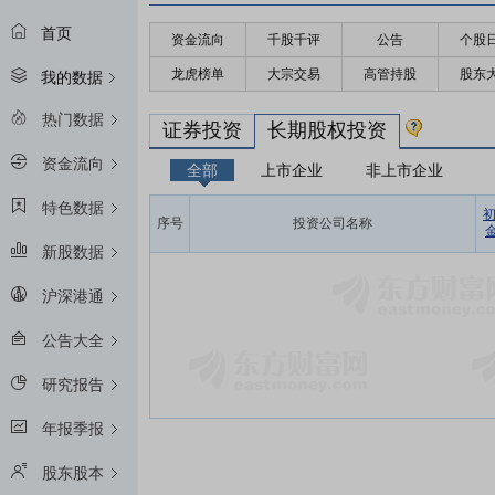
首页
资金流向
千股千评
公告
个股
龙虎榜单
大宗交易
高管持股
股东
我的数据
热门数据
证券投资
长期股权投资
资金流向
全部
上市企业
非上市企业
特色数据
序号
投资公司名称
金
新股数据
沪深港通
公告大全
研究报告
年报季报
股东股本