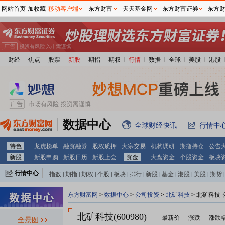
网站首页
加收藏
移动客户端
东方财富
天天基金网
东方财富证券
东方
财经
焦点
股票
新股
期指
期权
行情
数据
全球
美股
港股
数据中心
全球财经快讯
行情中
特色
龙虎榜单
融资融券
股权质押
大宗交易
机构调研
期指持仓
公告
新股
新股申购
新股日历
新股上会
资金
大盘资金
个股资金
板块
行情中心
指数
|
期指
|
期权
|
个股
|
板块
|
排行
|
新股
|
基金
|
港股
|
美股
|
期货
|
外汇
|
黄金
|
自选股
|
自选基金
东方财富网
>
数据中心
>
公司投资
>
北矿科技
> 北矿科技
北矿科技(600980)
最新价
-
涨跌
-
涨跌
全景图