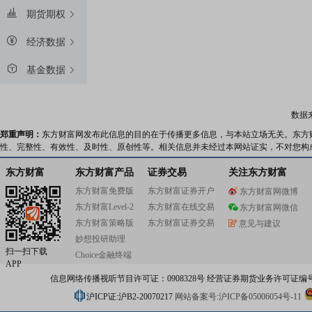
期货期权
经济数据
基金数据
数据
郑重声明：
东方财富网发布此信息的目的在于传播更多信息，与本站立场无关。东方
性、完整性、有效性、及时性、原创性等。相关信息并未经过本网站证实，不对您构
东方财富
东方财富产品
证券交易
关注东方财富
东方财富免费版
东方财富证券开户
东方财富网微博
东方财富Level-2
东方财富在线交易
东方财富网微信
东方财富策略版
东方财富证券交易
意见与建议
妙想投研助理
扫一扫下载
Choice金融终端
APP
信息网络传播视听节目许可证：0908328号 经营证券期货业务许可证编号：91310
沪ICP证:沪B2-20070217
网站备案号:沪ICP备05006054号-11