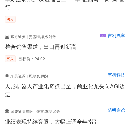
行
买入
吉利汽车
东方证券 | 姜雪晴,袁俊轩等
HK
整合销售渠道，出口再创新高
目标价：24.02
买入
宇树科技
东吴证券 | 周尔双,陶泽
人形机器人产业化奇点已至，商业化龙头向AGI迈
进
药明康德
国盛证券有限 | 张雪,李慧瑶等
业绩表现持续亮眼，大幅上调全年指引