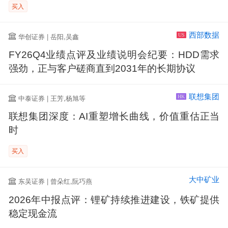
买入
西部数据
华创证券 | 岳阳,吴鑫
US
FY26Q4业绩点评及业绩说明会纪要：HDD需求
强劲，正与客户磋商直到2031年的长期协议
联想集团
中泰证券 | 王芳,杨旭等
HK
联想集团深度：AI重塑增长曲线，价值重估正当
时
买入
大中矿业
东吴证券 | 曾朵红,阮巧燕
2026年中报点评：锂矿持续推进建设，铁矿提供
稳定现金流