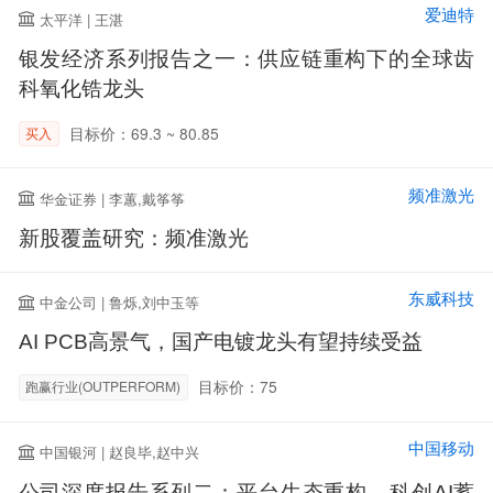
爱迪特
太平洋 | 王湛
银发经济系列报告之一：供应链重构下的全球齿
科氧化锆龙头
目标价：69.3 ~ 80.85
买入
频准激光
华金证券 | 李蕙,戴筝筝
新股覆盖研究：频准激光
东威科技
中金公司 | 鲁烁,刘中玉等
AI PCB高景气，国产电镀龙头有望持续受益
目标价：75
跑赢行业(OUTPERFORM)
中国移动
中国银河 | 赵良毕,赵中兴
公司深度报告系列二：平台生态重构，科创AI蓄