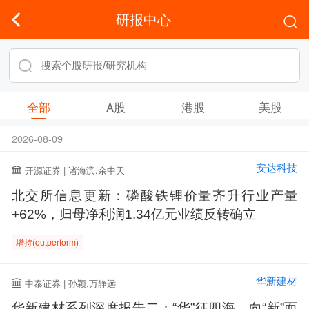
研报中心
全部
A股
港股
美股
2026-08-09
安达科技
开源证券 | 诸海滨,余中天
北交所信息更新：磷酸铁锂价量齐升行业产量
+62%，归母净利润1.34亿元业绩反转确立
增持(outperform)
华新建材
中泰证券 | 孙颖,万静远
华新建材系列深度报告二：“华”征四海，向“新”而