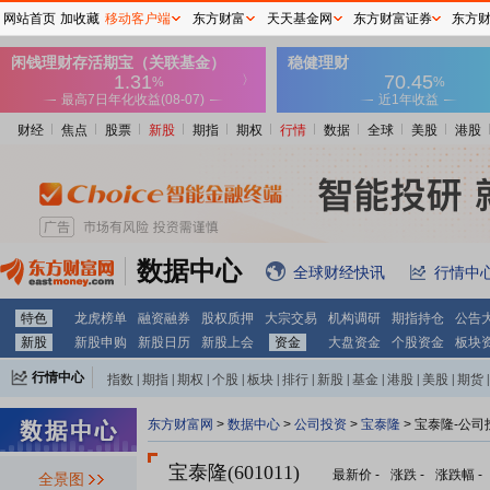
网站首页
加收藏
移动客户端
东方财富
天天基金网
东方财富证券
东方
财经
焦点
股票
新股
期指
期权
行情
数据
全球
美股
港股
数据中心
全球财经快讯
行情中
特色
龙虎榜单
融资融券
股权质押
大宗交易
机构调研
期指持仓
公告
新股
新股申购
新股日历
新股上会
资金
大盘资金
个股资金
板块
行情中心
指数
|
期指
|
期权
|
个股
|
板块
|
排行
|
新股
|
基金
|
港股
|
美股
|
期货
|
外汇
|
黄金
|
自选股
|
自选基金
东方财富网
>
数据中心
>
公司投资
>
宝泰隆
> 宝泰隆-公司
宝泰隆(601011)
最新价
-
涨跌
-
涨跌幅
-
全景图