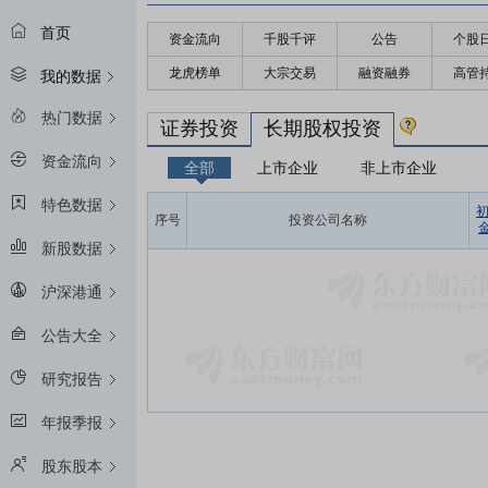
首页
资金流向
千股千评
公告
个股
龙虎榜单
大宗交易
融资融券
高管
我的数据
热门数据
证券投资
长期股权投资
资金流向
全部
上市企业
非上市企业
特色数据
序号
投资公司名称
金
新股数据
沪深港通
公告大全
研究报告
年报季报
股东股本