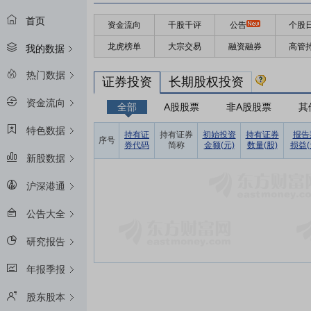
首页
资金流向
千股千评
公告
个股
龙虎榜单
大宗交易
融资融券
高管
我的数据
热门数据
证券投资
长期股权投资
资金流向
全部
A股股票
非A股股票
其
特色数据
持有证
持有证券
初始投资
持有证券
报告
序号
券代码
简称
金额(元)
数量(股)
损益(
新股数据
沪深港通
公告大全
研究报告
年报季报
股东股本