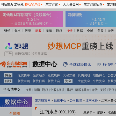
网站首页
加收藏
移动客户端
东方财富
天天基金网
东方财富证券
东方
财经
焦点
股票
新股
期指
期权
行情
数据
全球
美股
港股
数据中心
全球财经快讯
行情中
特色
龙虎榜单
融资融券
股权质押
大宗交易
机构调研
期指持仓
公告
新股
新股申购
新股日历
新股上会
资金
大盘资金
个股资金
板块
行情中心
指数
|
期指
|
期权
|
个股
|
板块
|
排行
|
新股
|
基金
|
港股
|
美股
|
期货
|
外汇
|
黄金
|
自选股
|
自选基金
东方财富网
>
数据中心
>
公司投资
>
江南水务
> 江南水务
江南水务(601199)
最新价
-
涨跌
-
涨跌
全景图