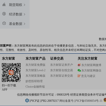
期货期权
经济数据
基金数据
数据
郑重声明：
东方财富网发布此信息的目的在于传播更多信息，与本站立场无关。东方
性、完整性、有效性、及时性、原创性等。相关信息并未经过本网站证实，不对您构
东方财富
东方财富产品
证券交易
关注东方财富
东方财富免费版
东方财富证券开户
东方财富网微博
东方财富Level-2
东方财富在线交易
东方财富网微信
东方财富策略版
东方财富证券交易
意见与建议
妙想投研助理
扫一扫下载
Choice金融终端
APP
信息网络传播视听节目许可证：0908328号 经营证券期货业务许可证编号：91310
沪ICP证:沪B2-20070217
网站备案号:沪ICP备05006054号-11