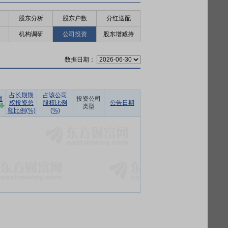
股东分析
股东户数
分红送配
机构调研
公司投资
股东增减持
数据日期：
占长期期
占该公司
面
投资公司
权投资总
股权比例
公告日期
类型
额比例(%)
(%)