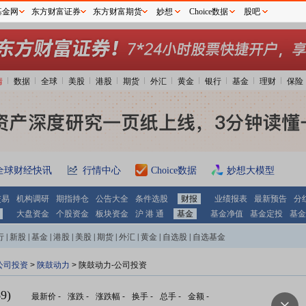
基金网
东方财富证券
东方财富期货
妙想
Choice数据
股吧
情
数据
全球
美股
港股
期货
外汇
黄金
银行
基金
理财
保险
全球财经快讯
行情中心
Choice数据
妙想大模型
交易
机构调研
期指持仓
公告大全
条件选股
财报
业绩报表
最新预告
分
大盘资金
个股资金
板块资金
沪 港 通
基金
基金净值
基金定投
基金
行
|
新股
|
基金
|
港股
|
美股
|
期货
|
外汇
|
黄金
|
自选股
|
自选基金
公司投资
>
陕鼓动力
> 陕鼓动力-公司投资
9)
最新价
-
涨跌
-
涨跌幅
-
换手
-
总手
-
金额
-