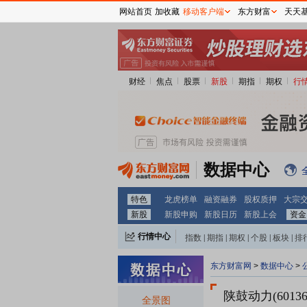
网站首页
加收藏
移动客户端
东方财富
天天
财经
焦点
股票
新股
期指
期权
行
数据中心
特色
龙虎榜单
融资融券
股权质押
大宗
新股
新股申购
新股日历
新股上会
资金
行情中心
指数
|
期指
|
期权
|
个股
|
板块
|
排
东方财富网
>
数据中心
>
陕鼓动力(60136
全景图