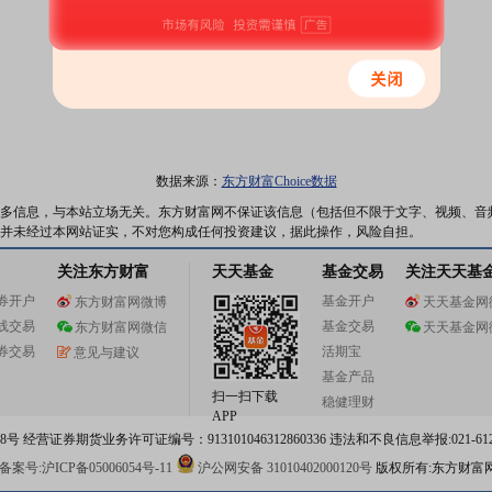
数据来源：
东方财富Choice数据
多信息，与本站立场无关。东方财富网不保证该信息（包括但不限于文字、视频、音
并未经过本网站证实，不对您构成任何投资建议，据此操作，风险自担。
关注东方财富
天天基金
基金交易
关注天天基
券开户
基金开户
东方财富网微博
天天基金网
线交易
基金交易
东方财富网微信
天天基金网
券交易
活期宝
意见与建议
基金产品
扫一扫下载
稳健理财
APP
 经营证券期货业务许可证编号：913101046312860336 违法和不良信息举报:021-612
案号:沪ICP备05006054号-11
沪公网安备 31010402000120号
版权所有:东方财富