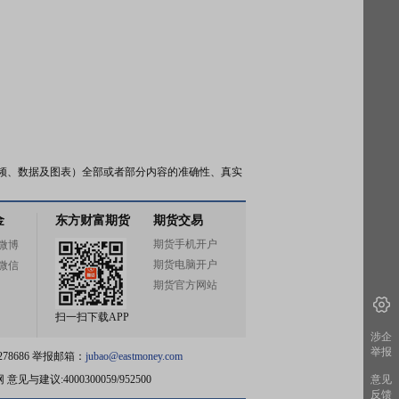
频、数据及图表）全部或者部分内容的准确性、真实
金
东方财富期货
期货交易
期货手机开户
微博
期货电脑开户
微信
期货官方网站
扫一扫下载APP
涉企
举报
78686 举报邮箱：
jubao@eastmoney.com
网
意见与建议:4000300059/952500
意见
反馈