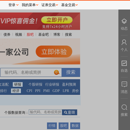
登录
我的菜单
证券交易
基金交易
动态
债券
视频
股吧
基金吧
博客
搜索
个人
自选
0
红送配
研报
个股研报
行业研报
盈利预测
排行
经济
CPI
PPI
PMI
GDP
LPR
房价
消息
个股数据查询：
搜索
行情
股吧
数据