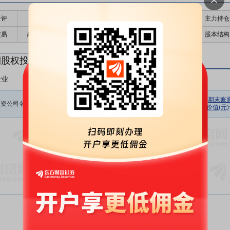
千评
公告
个股日历
财务数据
核心题材
主力持仓
交易
融资融券
高管持股
股东大会
个股研报
股本结构
期股权投资
企业
非上市企业
初始投资
持股数量
期初余额
报告期损
期末账
投资公司名称
金额(元)
(股)
(元)
价值(元)
益(元)
暂无数据