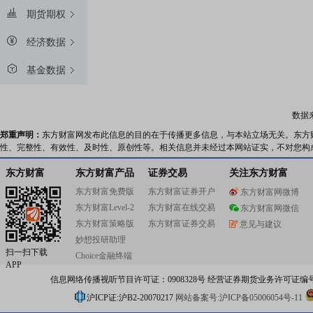
期货期权
经济数据
基金数据
数据
郑重声明：
东方财富网发布此信息的目的在于传播更多信息，与本站立场无关。东方
性、完整性、有效性、及时性、原创性等。相关信息并未经过本网站证实，不对您构
东方财富
东方财富产品
证券交易
关注东方财富
东方财富免费版
东方财富证券开户
东方财富网微博
东方财富Level-2
东方财富在线交易
东方财富网微信
东方财富策略版
东方财富证券交易
意见与建议
妙想投研助理
扫一扫下载
Choice金融终端
APP
信息网络传播视听节目许可证：0908328号 经营证券期货业务许可证编号：91310
沪ICP证:沪B2-20070217
网站备案号:沪ICP备05006054号-11