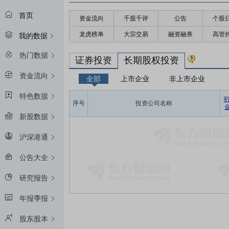
首页
资金流向
千股千评
公告
个股
龙虎榜单
大宗交易
融资融券
高管
我的数据
热门数据
证券投资
长期股权投资
资金流向
全部
上市企业
非上市企业
特色数据
序号
投资公司名称
金
新股数据
沪深港通
公告大全
研究报告
年报季报
股东股本