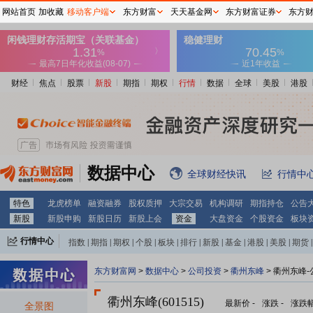
网站首页
加收藏
移动客户端
东方财富
天天基金网
东方财富证券
东方
财经
焦点
股票
新股
期指
期权
行情
数据
全球
美股
港股
数据中心
全球财经快讯
行情中
特色
龙虎榜单
融资融券
股权质押
大宗交易
机构调研
期指持仓
公告
新股
新股申购
新股日历
新股上会
资金
大盘资金
个股资金
板块
行情中心
指数
|
期指
|
期权
|
个股
|
板块
|
排行
|
新股
|
基金
|
港股
|
美股
|
期货
|
外汇
|
黄金
|
自选股
|
自选基金
东方财富网
>
数据中心
>
公司投资
>
衢州东峰
> 衢州东峰
衢州东峰(601515)
最新价
-
涨跌
-
涨跌
全景图