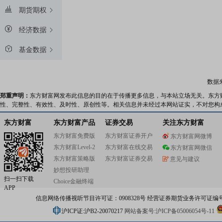
期货期权
经济数据
基金数据
数据
郑重声明：
东方财富网发布此信息的目的在于传播更多信息，与本站立场无关。东方
性、完整性、有效性、及时性、原创性等。相关信息并未经过本网站证实，不对您构
东方财富
东方财富产品
证券交易
关注东方财富
东方财富免费版
东方财富证券开户
东方财富网微博
东方财富Level-2
东方财富在线交易
东方财富网微信
东方财富策略版
东方财富证券交易
意见与建议
妙想投研助理
扫一扫下载
Choice金融终端
APP
信息网络传播视听节目许可证：0908328号 经营证券期货业务许可证编号：91310
沪ICP证:沪B2-20070217
网站备案号:沪ICP备05006054号-11