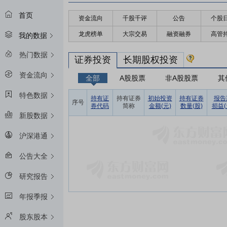
首页
资金流向
千股千评
公告
个股
龙虎榜单
大宗交易
融资融券
高管
我的数据
热门数据
证券投资
长期股权投资
资金流向
全部
A股股票
非A股股票
其
特色数据
持有证
持有证券
初始投资
持有证券
报告
序号
券代码
简称
金额(元)
数量(股)
损益(
新股数据
沪深港通
公告大全
研究报告
年报季报
股东股本