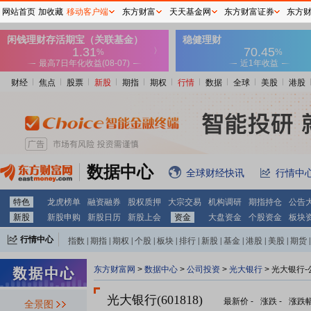
网站首页
加收藏
移动客户端
东方财富
天天基金网
东方财富证券
东方
财经
焦点
股票
新股
期指
期权
行情
数据
全球
美股
港股
数据中心
全球财经快讯
行情中
特色
龙虎榜单
融资融券
股权质押
大宗交易
机构调研
期指持仓
公告
新股
新股申购
新股日历
新股上会
资金
大盘资金
个股资金
板块
行情中心
指数
|
期指
|
期权
|
个股
|
板块
|
排行
|
新股
|
基金
|
港股
|
美股
|
期货
|
外汇
|
黄金
|
自选股
|
自选基金
东方财富网
>
数据中心
>
公司投资
>
光大银行
> 光大银行
光大银行(601818)
最新价
-
涨跌
-
涨跌
全景图