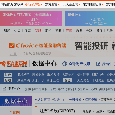
网站首页
加收藏
移动客户端
东方财富
天天基金网
东方财富证券
东方
财经
焦点
股票
新股
期指
期权
行情
数据
全球
美股
港股
数据中心
全球财经快讯
行情中
特色
龙虎榜单
融资融券
股权质押
大宗交易
机构调研
期指持仓
公告
新股
新股申购
新股日历
新股上会
资金
大盘资金
个股资金
板块
行情中心
指数
|
期指
|
期权
|
个股
|
板块
|
排行
|
新股
|
基金
|
港股
|
美股
|
期货
|
外汇
|
黄金
|
自选股
|
自选基金
东方财富网
>
数据中心
>
公司投资
>
江苏华辰
> 江苏华辰
江苏华辰(603097)
最新价
-
涨跌
-
涨跌
全景图