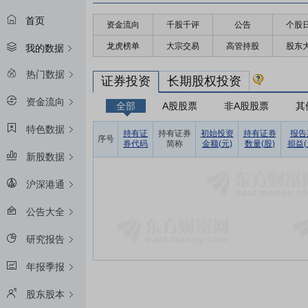
首页
资金流向
千股千评
公告
个股
龙虎榜单
大宗交易
高管持股
股东
我的数据
热门数据
证券投资
长期股权投资
资金流向
全部
A股股票
非A股股票
其
特色数据
持有证
持有证券
初始投资
持有证券
报告
序号
券代码
简称
金额(元)
数量(股)
损益(
新股数据
沪深港通
公告大全
研究报告
年报季报
股东股本