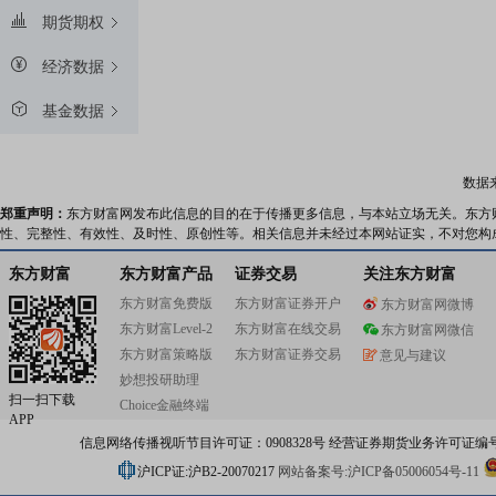
期货期权
经济数据
基金数据
数据
郑重声明：
东方财富网发布此信息的目的在于传播更多信息，与本站立场无关。东方
性、完整性、有效性、及时性、原创性等。相关信息并未经过本网站证实，不对您构
东方财富
东方财富产品
证券交易
关注东方财富
东方财富免费版
东方财富证券开户
东方财富网微博
东方财富Level-2
东方财富在线交易
东方财富网微信
东方财富策略版
东方财富证券交易
意见与建议
妙想投研助理
扫一扫下载
Choice金融终端
APP
信息网络传播视听节目许可证：0908328号 经营证券期货业务许可证编号：91310
沪ICP证:沪B2-20070217
网站备案号:沪ICP备05006054号-11