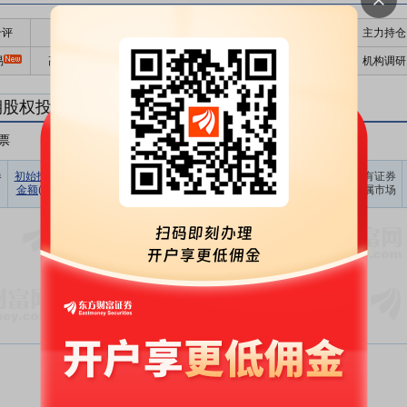
千评
公告
个股日历
财务数据
核心题材
主力持仓
易
高管持股
股东大会
个股研报
股本结构
机构调研
期股权投资
票
非A股股票
其他
占期末证
券
初始投资
持有证券
报告期
期末账面
持有证券
持有证券
券投资比
金额(元)
数量(股)
损益(元)
价值(元)
类型
所属市场
例(%)
暂无数据