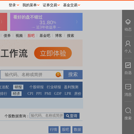
登录
我的菜单
证券交易
基金交易
动态
债券
视频
股吧
基金吧
博客
搜索
个人
自选
0
红送配
研报
个股研报
行业研报
盈利预测
排行
经济
CPI
PPI
PMI
GDP
LPR
房价
消息
个股数据查询：
搜索
行情
股吧
数据