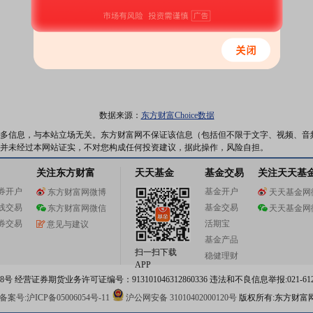
数据来源：
东方财富Choice数据
多信息，与本站立场无关。东方财富网不保证该信息（包括但不限于文字、视频、音
并未经过本网站证实，不对您构成任何投资建议，据此操作，风险自担。
关注东方财富
天天基金
基金交易
关注天天基
券开户
基金开户
东方财富网微博
天天基金网
线交易
基金交易
东方财富网微信
天天基金网
券交易
活期宝
意见与建议
基金产品
扫一扫下载
稳健理财
APP
 经营证券期货业务许可证编号：913101046312860336 违法和不良信息举报:021-612
案号:沪ICP备05006054号-11
沪公网安备 31010402000120号
版权所有:东方财富