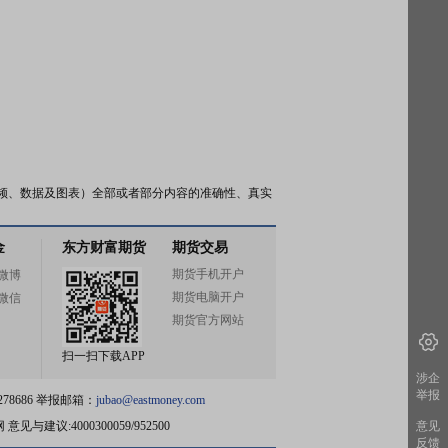
频、数据及图表）全部或者部分内容的准确性、真实
金
东方财富期货
期货交易
期货手机开户
微博
期货电脑开户
微信
期货官方网站
扫一扫下载APP
涉企
举报
78686 举报邮箱：
jubao@eastmoney.com
网
意见与建议:4000300059/952500
意见
反馈