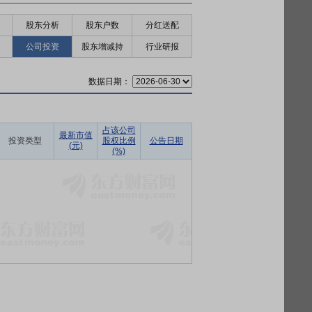
股东分析
股东户数
分红送配
公司投资
股东增减持
行业研报
数据日期：
占该公司
最新市值
投资类型
股权比例
公告日期
(元)
(%)