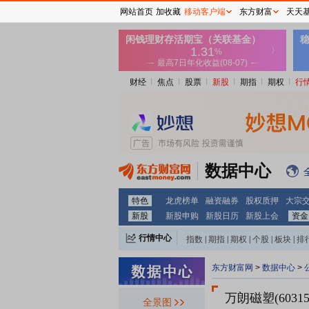
网站首页
加收藏
移动客户端
东方财富
天天
财经
焦点
股票
新股
期指
期权
行
数据中心
特色
龙虎榜单
融资融券
股权质押
大宗
新股
新股申购
新股日历
新股上会
资金
行情中心
指数
|
期指
|
期权
|
个股
|
板块
|
排
东方财富网
>
数据中心
>
万朗磁塑(60315
全景图