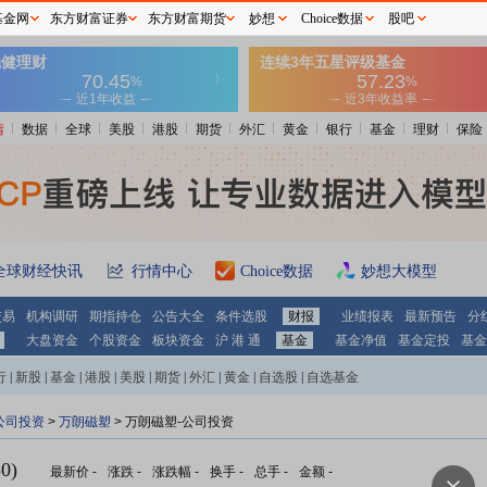
基金网
东方财富证券
东方财富期货
妙想
Choice数据
股吧
情
数据
全球
美股
港股
期货
外汇
黄金
银行
基金
理财
保险
全球财经快讯
行情中心
Choice数据
妙想大模型
交易
机构调研
期指持仓
公告大全
条件选股
财报
业绩报表
最新预告
分
大盘资金
个股资金
板块资金
沪 港 通
基金
基金净值
基金定投
基金
行
|
新股
|
基金
|
港股
|
美股
|
期货
|
外汇
|
黄金
|
自选股
|
自选基金
公司投资
>
万朗磁塑
> 万朗磁塑-公司投资
0)
最新价
-
涨跌
-
涨跌幅
-
换手
-
总手
-
金额
-