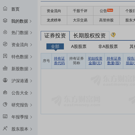
首页
资金流向
千股千评
公告
个股
龙虎榜单
大宗交易
高管持股
股东
我的数据
热门数据
证券投资
长期股权投资
资金流向
全部
A股股票
非A股股票
其
特色数据
持有证
持有证券
初始投资
持有证券
报告
序号
券代码
简称
金额(元)
数量(股)
损益(
新股数据
沪深港通
公告大全
研究报告
年报季报
股东股本