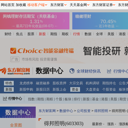
网站首页
加收藏
移动客户端
东方财富
天天基金网
东方财富证券
东方
财经
焦点
股票
新股
期指
期权
行情
数据
全球
美股
港股
数据中心
全球财经快讯
行情中
特色
龙虎榜单
融资融券
股权质押
大宗交易
机构调研
期指持仓
公告
新股
新股申购
新股日历
新股上会
资金
大盘资金
个股资金
板块
行情中心
指数
|
期指
|
期权
|
个股
|
板块
|
排行
|
新股
|
基金
|
港股
|
美股
|
期货
|
外汇
|
黄金
|
自选股
|
自选基金
东方财富网
>
数据中心
>
公司投资
>
得邦照明
> 得邦照明
得邦照明(603303)
最新价
-
涨跌
-
涨跌
全景图