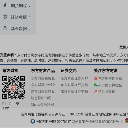
期货期权
经济数据
基金数据
数据
郑重声明：
东方财富网发布此信息的目的在于传播更多信息，与本站立场无关。东方
性、完整性、有效性、及时性、原创性等。相关信息并未经过本网站证实，不对您构
东方财富
东方财富产品
证券交易
关注东方财富
东方财富免费版
东方财富证券开户
东方财富网微博
东方财富Level-2
东方财富在线交易
东方财富网微信
东方财富策略版
东方财富证券交易
意见与建议
妙想投研助理
扫一扫下载
Choice金融终端
APP
信息网络传播视听节目许可证：0908328号 经营证券期货业务许可证编号：91310
沪ICP证:沪B2-20070217
网站备案号:沪ICP备05006054号-11