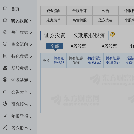
首页
资金流向
千股千评
公告
个股
龙虎榜单
高管持股
股东大会
个股
我的数据
热门数据
证券投资
长期股权投资
资金流向
全部
A股股票
非A股股票
其
特色数据
持有证
持有证券
初始投资
持有证券
报告
序号
券代码
简称
金额(元)
数量(股)
损益(
新股数据
沪深港通
公告大全
研究报告
年报季报
股东股本