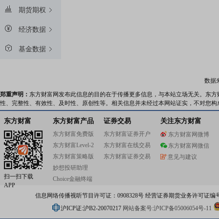
期货期权
经济数据
基金数据
数据
郑重声明：
东方财富网发布此信息的目的在于传播更多信息，与本站立场无关。东方
性、完整性、有效性、及时性、原创性等。相关信息并未经过本网站证实，不对您构
东方财富
东方财富产品
证券交易
关注东方财富
东方财富免费版
东方财富证券开户
东方财富网微博
东方财富Level-2
东方财富在线交易
东方财富网微信
东方财富策略版
东方财富证券交易
意见与建议
妙想投研助理
扫一扫下载
Choice金融终端
APP
信息网络传播视听节目许可证：0908328号 经营证券期货业务许可证编号：91310
沪ICP证:沪B2-20070217
网站备案号:沪ICP备05006054号-11