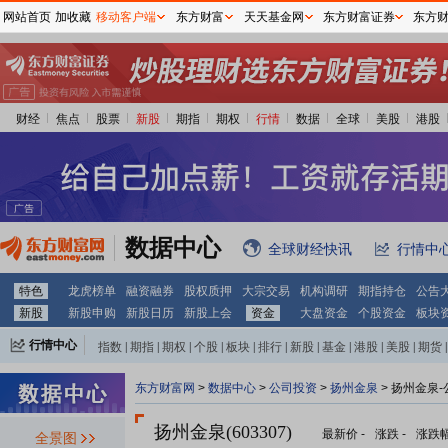
网站首页
加收藏
移动客户端
东方财富
天天基金网
东方财富证券
东方
财经
焦点
股票
新股
期指
期权
行情
数据
全球
美股
港股
数据中心
全球财经快讯
行情中
特色
龙虎榜单
融资融券
股权质押
大宗交易
机构调研
期指持仓
公告
新股
新股申购
新股日历
新股上会
资金
大盘资金
个股资金
板块
行情中心
指数
|
期指
|
期权
|
个股
|
板块
|
排行
|
新股
|
基金
|
港股
|
美股
|
期货
|
外汇
|
黄金
|
自选股
|
自选基金
东方财富网
>
数据中心
>
公司投资
>
扬州金泉
> 扬州金泉
扬州金泉(603307)
最新价
-
涨跌
-
涨跌
全景图