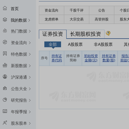
首页
资金流向
千股千评
公告
个股
龙虎榜单
大宗交易
高管持股
股东
我的数据
热门数据
证券投资
长期股权投资
资金流向
全部
A股股票
非A股股票
其
特色数据
持有证
持有证券
初始投资
持有证券
报告
序号
券代码
简称
金额(元)
数量(股)
损益(
新股数据
沪深港通
公告大全
研究报告
年报季报
股东股本