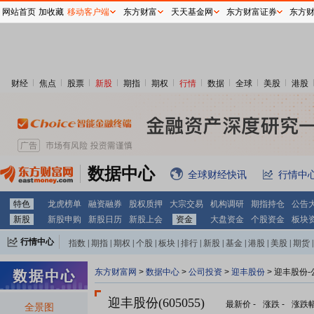
网站首页
加收藏
移动客户端
东方财富
天天基金网
东方财富证券
东方
财经
焦点
股票
新股
期指
期权
行情
数据
全球
美股
港股
数据中心
全球财经快讯
行情中
特色
龙虎榜单
融资融券
股权质押
大宗交易
机构调研
期指持仓
公告
新股
新股申购
新股日历
新股上会
资金
大盘资金
个股资金
板块
行情中心
指数
|
期指
|
期权
|
个股
|
板块
|
排行
|
新股
|
基金
|
港股
|
美股
|
期货
|
外汇
|
黄金
|
自选股
|
自选基金
东方财富网
>
数据中心
>
公司投资
>
迎丰股份
> 迎丰股份
迎丰股份(605055)
最新价
-
涨跌
-
涨跌
全景图