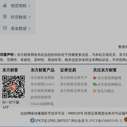
期货期权
经济数据
基金数据
数据
郑重声明：
东方财富网发布此信息的目的在于传播更多信息，与本站立场无关。东方
性、完整性、有效性、及时性、原创性等。相关信息并未经过本网站证实，不对您构
东方财富
东方财富产品
证券交易
关注东方财富
东方财富免费版
东方财富证券开户
东方财富网微博
东方财富Level-2
东方财富在线交易
东方财富网微信
东方财富策略版
东方财富证券交易
意见与建议
妙想投研助理
扫一扫下载
Choice金融终端
APP
信息网络传播视听节目许可证：0908328号 经营证券期货业务许可证编号：91310
沪ICP证:沪B2-20070217
网站备案号:沪ICP备05006054号-11