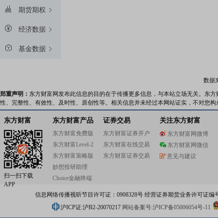
期货期权
经济数据
基金数据
数据
郑重声明：
东方财富网发布此信息的目的在于传播更多信息，与本站立场无关。东方
性、完整性、有效性、及时性、原创性等。相关信息并未经过本网站证实，不对您构
东方财富
东方财富产品
证券交易
关注东方财富
东方财富免费版
东方财富证券开户
东方财富网微博
东方财富Level-2
东方财富在线交易
东方财富网微信
东方财富策略版
东方财富证券交易
意见与建议
妙想投研助理
扫一扫下载
Choice金融终端
APP
信息网络传播视听节目许可证：0908328号 经营证券期货业务许可证编号：91310
沪ICP证:沪B2-20070217
网站备案号:沪ICP备05006054号-11