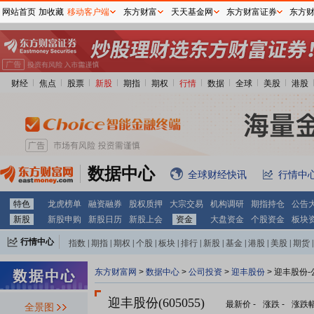
网站首页
加收藏
移动客户端
东方财富
天天基金网
东方财富证券
东方
财经
焦点
股票
新股
期指
期权
行情
数据
全球
美股
港股
数据中心
全球财经快讯
行情中
特色
龙虎榜单
融资融券
股权质押
大宗交易
机构调研
期指持仓
公告
新股
新股申购
新股日历
新股上会
资金
大盘资金
个股资金
板块
行情中心
指数
|
期指
|
期权
|
个股
|
板块
|
排行
|
新股
|
基金
|
港股
|
美股
|
期货
|
外汇
|
黄金
|
自选股
|
自选基金
东方财富网
>
数据中心
>
公司投资
>
迎丰股份
> 迎丰股份
迎丰股份(605055)
最新价
-
涨跌
-
涨跌
全景图