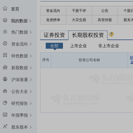
首页
资金流向
千股千评
公告
个股
龙虎榜单
大宗交易
高管持股
股东
我的数据
热门数据
证券投资
长期股权投资
资金流向
全部
上市企业
非上市企业
特色数据
序号
投资公司名称
金
新股数据
沪深港通
公告大全
研究报告
年报季报
股东股本