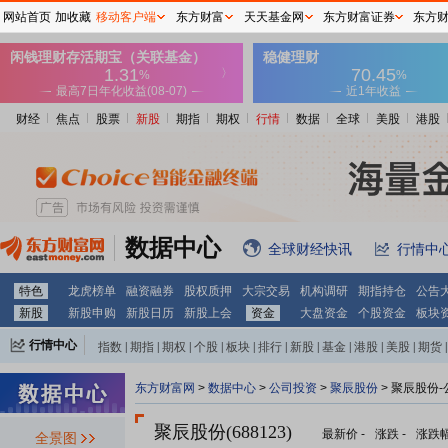
网站首页
加收藏
移动客户端
东方财富
天天基金网
东方财富证券
东方
财经
焦点
股票
新股
期指
期权
行情
数据
全球
美股
港股
数据中心
全球财经快讯
行情中
特色
龙虎榜单
融资融券
股权质押
大宗交易
机构调研
期指持仓
公告
新股
新股申购
新股日历
新股上会
资金
大盘资金
个股资金
板块
行情中心
指数
|
期指
|
期权
|
个股
|
板块
|
排行
|
新股
|
基金
|
港股
|
美股
|
期货
|
外汇
|
黄金
|
自选股
|
自选基金
东方财富网
>
数据中心
>
公司投资
>
聚辰股份
> 聚辰股份
聚辰股份(688123)
最新价
-
涨跌
-
涨跌
全景图