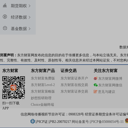
期货期权
经济数据
基金数据
数据
郑重声明：
东方财富网发布此信息的目的在于传播更多信息，与本站立场无关。东方
性、完整性、有效性、及时性、原创性等。相关信息并未经过本网站证实，不对您构
东方财富
东方财富产品
证券交易
关注东方财富
东方财富免费版
东方财富证券开户
东方财富网微博
东方财富Level-2
东方财富在线交易
东方财富网微信
东方财富策略版
东方财富证券交易
意见与建议
妙想投研助理
扫一扫下载
Choice金融终端
APP
信息网络传播视听节目许可证：0908328号 经营证券期货业务许可证编号：91310
沪ICP证:沪B2-20070217
网站备案号:沪ICP备05006054号-11