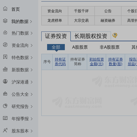
首页
资金流向
千股千评
公告
个股
龙虎榜单
大宗交易
融资融券
高管
我的数据
热门数据
证券投资
长期股权投资
资金流向
全部
A股股票
非A股股票
其
特色数据
持有证
持有证券
初始投资
持有证券
报告
序号
券代码
简称
金额(元)
数量(股)
损益(
新股数据
沪深港通
公告大全
研究报告
年报季报
股东股本