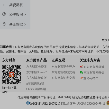
期货期权
经济数据
基金数据
数据
郑重声明：
东方财富网发布此信息的目的在于传播更多信息，与本站立场无关。东方
性、完整性、有效性、及时性、原创性等。相关信息并未经过本网站证实，不对您构
东方财富
东方财富产品
证券交易
关注东方财富
东方财富免费版
东方财富证券开户
东方财富网微博
东方财富Level-2
东方财富在线交易
东方财富网微信
东方财富策略版
东方财富证券交易
意见与建议
妙想投研助理
扫一扫下载
Choice金融终端
APP
信息网络传播视听节目许可证：0908328号 经营证券期货业务许可证编号：91310
沪ICP证:沪B2-20070217
网站备案号:沪ICP备05006054号-11