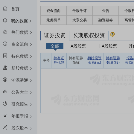
首页
资金流向
千股千评
公告
个股
龙虎榜单
大宗交易
融资融券
高管
我的数据
热门数据
证券投资
长期股权投资
资金流向
全部
A股股票
非A股股票
其
特色数据
持有证
持有证券
初始投资
持有证券
报告
序号
券代码
简称
金额(元)
数量(股)
损益(
新股数据
沪深港通
公告大全
研究报告
年报季报
股东股本