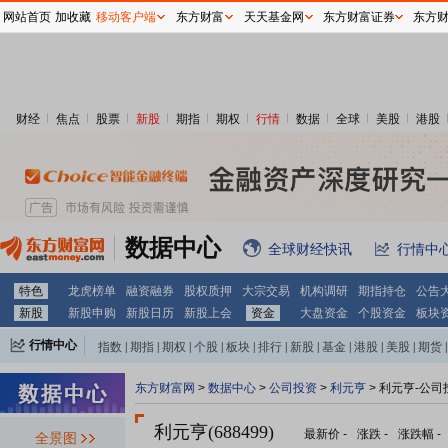
网站首页
加收藏
移动客户端
东方财富
天天基金网
东方财富证券
东方
财经
焦点
股票
新股
期指
期权
行情
数据
全球
美股
港股
数据中心
全球财经快讯
行情中
特色
龙虎榜单
融资融券
股权质押
大宗交易
机构调研
期指持仓
公告
新股
新股申购
新股日历
新股上会
资金
大盘资金
个股资金
板块
行情中心
指数
|
期指
|
期权
|
个股
|
板块
|
排行
|
新股
|
基金
|
港股
|
美股
|
期货
|
外汇
|
黄金
|
自选股
|
自选基金
东方财富网
>
数据中心
>
公司投资
>
利元亨
> 利元亨-公司
利元亨(688499)
最新价
-
涨跌
-
涨跌幅
-
全景图