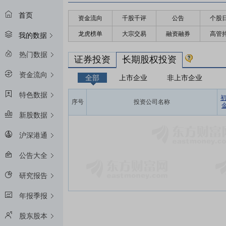
首页
资金流向
千股千评
公告
个股
龙虎榜单
大宗交易
融资融券
高管
我的数据
热门数据
证券投资
长期股权投资
资金流向
全部
上市企业
非上市企业
特色数据
序号
投资公司名称
金
新股数据
沪深港通
公告大全
研究报告
年报季报
股东股本