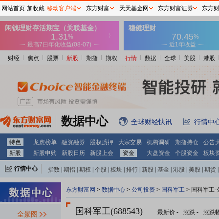
网站首页
加收藏
移动客户端
东方财富
天天基金网
东方财富证券
东方
财经
焦点
股票
新股
期指
期权
行情
数据
全球
美股
港股
数据中心
全球财经快讯
行情中
特色
龙虎榜单
融资融券
股权质押
大宗交易
机构调研
期指持仓
公告
新股
新股申购
新股日历
新股上会
资金
大盘资金
个股资金
板块
行情中心
指数
|
期指
|
期权
|
个股
|
板块
|
排行
|
新股
|
基金
|
港股
|
美股
|
期货
|
外汇
|
黄金
|
自选股
|
自选基金
东方财富网
>
数据中心
>
公司投资
>
国科军工
> 国科军工
国科军工(688543)
最新价
-
涨跌
-
涨跌
全景图