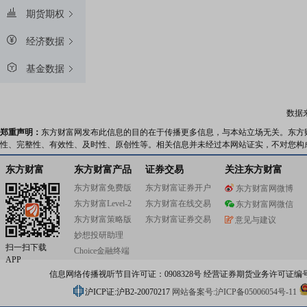
期货期权
经济数据
基金数据
数据
郑重声明：
东方财富网发布此信息的目的在于传播更多信息，与本站立场无关。东方
性、完整性、有效性、及时性、原创性等。相关信息并未经过本网站证实，不对您构
东方财富
东方财富产品
证券交易
关注东方财富
东方财富免费版
东方财富证券开户
东方财富网微博
东方财富Level-2
东方财富在线交易
东方财富网微信
东方财富策略版
东方财富证券交易
意见与建议
妙想投研助理
扫一扫下载
Choice金融终端
APP
信息网络传播视听节目许可证：0908328号 经营证券期货业务许可证编号：91310
沪ICP证:沪B2-20070217
网站备案号:沪ICP备05006054号-11