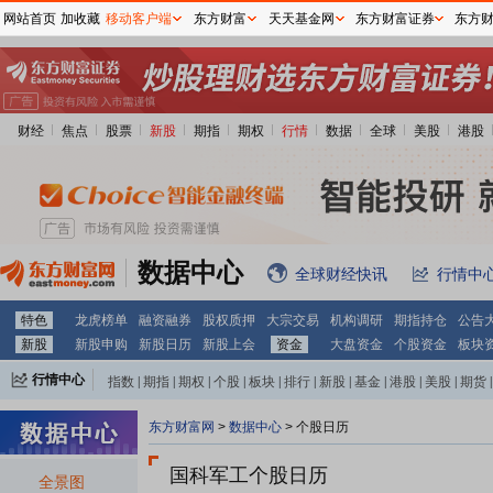
网站首页
加收藏
移动客户端
东方财富
天天基金网
东方财富证券
东方
财经
焦点
股票
新股
期指
期权
行情
数据
全球
美股
港股
数据中心
全球财经快讯
行情中
特色
龙虎榜单
融资融券
股权质押
大宗交易
机构调研
期指持仓
公告
新股
新股申购
新股日历
新股上会
资金
大盘资金
个股资金
板块
行情中心
指数
|
期指
|
期权
|
个股
|
板块
|
排行
|
新股
|
基金
|
港股
|
美股
|
期货
|
外汇
|
黄金
|
自选股
|
自选基金
东方财富网
>
数据中心
>
个股日历
国科军工个股日历
全景图