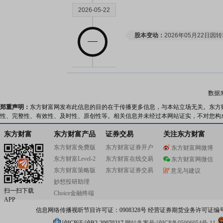
2026-05-22
股本变动：
2026年05月22日
2026-05-15
数据
机构调研：
2026年05月15日披
郑重声明：
东方财富网发布此信息的目的在于传播更多信息，与本站立场无关。东方
调研
性、完整性、有效性、及时性、原创性等。相关信息并未经过本网站证实，不对您构
公告：
2026年05月15日发布
《国
告》
东方财富
东方财富产品
证券交易
关注东方财富
分红：
2026年05月15日公布2
东方财富免费版
东方财富证券开户
东方财富网微博
月21日；除权除息日：2026年05
东方财富Level-2
东方财富在线交易
(含税,扣税后8.10元)[正式]
东方财富网微信
东方财富策略版
东方财富证券交易
意见与建议
2026-05-09
妙想投研助理
扫一扫下载
Choice金融终端
APP
公告：
2026年05月09日发布
《国
信息网络传播视听节目许可证：0908328号 经营证券期货业务许可证编号：91310
2026年投资者网上集体接待日活