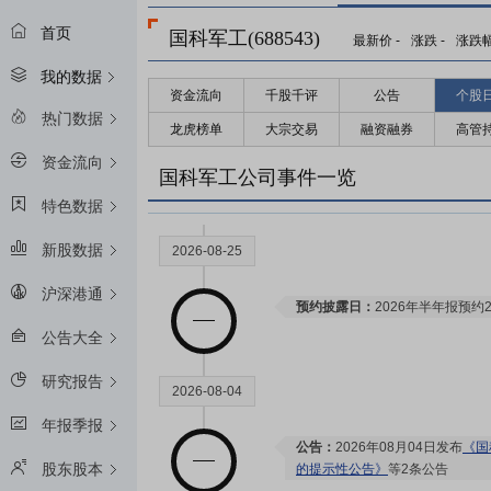
首页
国科军工(688543)
最新价
-
涨跌
-
涨跌
我的数据
资金流向
千股千评
公告
个股
热门数据
龙虎榜单
大宗交易
融资融券
高管
资金流向
国科军工公司事件一览
特色数据
新股数据
2026-08-25
沪深港通
预约披露日：
2026年半年报预约2
公告大全
研究报告
2026-08-04
年报季报
公告：
2026年08月04日发布
《国
股东股本
的提示性公告》
等2条公告