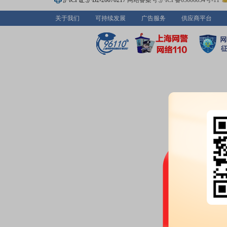
沪ICP证:沪B2-20070217
网站备案号:沪ICP备05006054号-11
关于我们
可持续发展
广告服务
供应商平台
2026-04-30
机构调研：
2026年04月30日披
调研
2026-04-29
股东户数：
2026年04月29日公布
户，比上期减少608户
业绩报表：
2026年一季报归属净利
本每股收益0.09元
公告：
2026年04月29日发布
《国
预约披露日：
2026年第一季度季
2026-04-22
公告：
2026年04月22日发布
《国