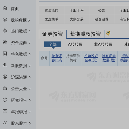
首页
资金流向
千股千评
公告
个股
龙虎榜单
大宗交易
融资融券
高管
我的数据
热门数据
证券投资
长期股权投资
资金流向
全部
A股股票
非A股股票
其
特色数据
持有证
持有证券
初始投资
持有证券
报告
序号
券代码
简称
金额(元)
数量(股)
损益(
新股数据
沪深港通
公告大全
研究报告
年报季报
股东股本