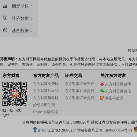
期货期权
经济数据
基金数据
数据
郑重声明：
东方财富网发布此信息的目的在于传播更多信息，与本站立场无关。东方
性、完整性、有效性、及时性、原创性等。相关信息并未经过本网站证实，不对您构
东方财富
东方财富产品
证券交易
关注东方财富
东方财富免费版
东方财富证券开户
东方财富网微博
东方财富Level-2
东方财富在线交易
东方财富网微信
东方财富策略版
东方财富证券交易
意见与建议
妙想投研助理
扫一扫下载
Choice金融终端
APP
信息网络传播视听节目许可证：0908328号 经营证券期货业务许可证编号：91310
沪ICP证:沪B2-20070217
网站备案号:沪ICP备05006054号-11