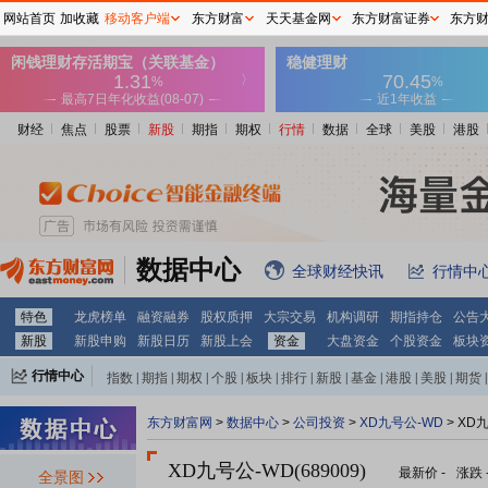
网站首页
加收藏
移动客户端
东方财富
天天基金网
东方财富证券
东方
财经
焦点
股票
新股
期指
期权
行情
数据
全球
美股
港股
数据中心
全球财经快讯
行情中
特色
龙虎榜单
融资融券
股权质押
大宗交易
机构调研
期指持仓
公告
新股
新股申购
新股日历
新股上会
资金
大盘资金
个股资金
板块
行情中心
指数
|
期指
|
期权
|
个股
|
板块
|
排行
|
新股
|
基金
|
港股
|
美股
|
期货
|
外汇
|
黄金
|
自选股
|
自选基金
东方财富网
>
数据中心
>
公司投资
>
XD九号公-WD
> XD
XD九号公-WD(689009)
最新价
-
涨跌
全景图