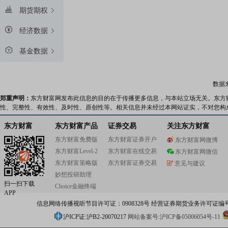
期货期权
经济数据
基金数据
数据
郑重声明：
东方财富网发布此信息的目的在于传播更多信息，与本站立场无关。东方
性、完整性、有效性、及时性、原创性等。相关信息并未经过本网站证实，不对您构
东方财富
东方财富产品
证券交易
关注东方财富
东方财富免费版
东方财富证券开户
东方财富网微博
东方财富Level-2
东方财富在线交易
东方财富网微信
东方财富策略版
东方财富证券交易
意见与建议
妙想投研助理
扫一扫下载
Choice金融终端
APP
信息网络传播视听节目许可证：0908328号 经营证券期货业务许可证编号：91310
沪ICP证:沪B2-20070217
网站备案号:沪ICP备05006054号-11