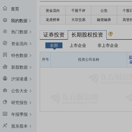
首页
资金流向
千股千评
公告
个股
龙虎榜单
大宗交易
融资融券
高管
我的数据
热门数据
证券投资
长期股权投资
资金流向
全部
上市企业
非上市企业
特色数据
序号
投资公司名称
金
新股数据
沪深港通
公告大全
研究报告
年报季报
股东股本