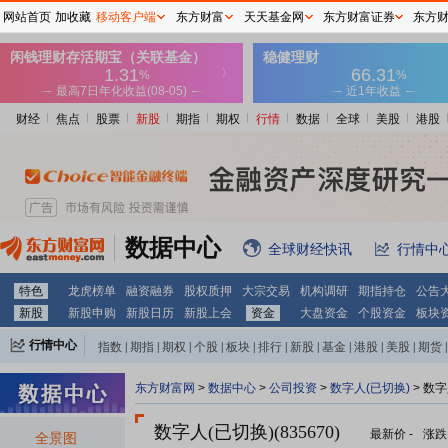
网站首页
加收藏
移动客户端
东方财富
天天基金网
东方财富证券
东方
财经
焦点
股票
新股
期指
期权
行情
数据
全球
美股
港股
数据中心
全球财经快讯
行情中
特色
龙虎榜单
融资融券
股权质押
大宗交易
机构调研
期指持仓
公告
新股
新股申购
新股日历
新股上会
资金
大盘资金
个股资金
板块
行情中心
指数
|
期指
|
期权
|
个股
|
板块
|
排行
|
新股
|
基金
|
港股
|
美股
|
期货
|
外汇
|
黄金
|
自选股
|
自选基金
东方财富网
>
数据中心
>
公司投资
>
数字人(已切换)
> 数
数字人(已切换)(835670)
最新价
-
涨跌
全景图