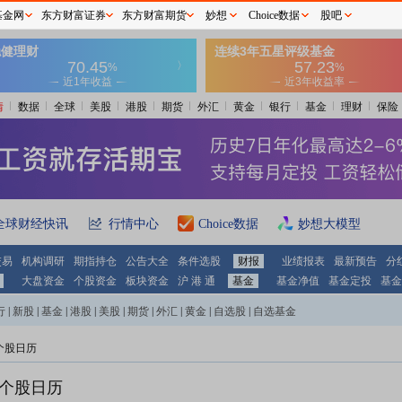
基金网
东方财富证券
东方财富期货
妙想
Choice数据
股吧
情
数据
全球
美股
港股
期货
外汇
黄金
银行
基金
理财
保险
全球财经快讯
行情中心
Choice数据
妙想大模型
交易
机构调研
期指持仓
公告大全
条件选股
财报
业绩报表
最新预告
分
大盘资金
个股资金
板块资金
沪 港 通
基金
基金净值
基金定投
基金
行
|
新股
|
基金
|
港股
|
美股
|
期货
|
外汇
|
黄金
|
自选股
|
自选基金
个股日历
)个股日历