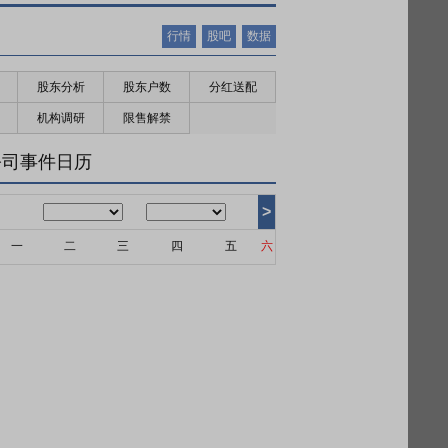
行情
股吧
数据
股东分析
股东户数
分红送配
机构调研
限售解禁
公司事件日历
>
一
二
三
四
五
六