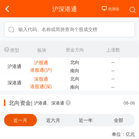
沪深港通
资金方向
上涨数
类型
板块
北向
--
沪股通
沪港通
港股通(沪)
南向
--
北向
--
深股通
深港通
港股通(深)
南向
--
北向资金|
沪港通、深港通
08-06
近一月
近六月
近一年
全部
单位：亿元