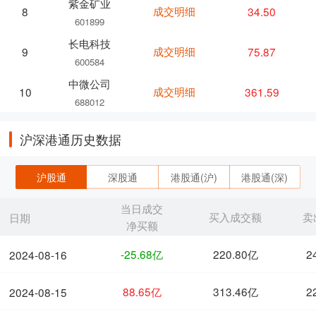
紫金矿业
成交明细
34.50
8
601899
长电科技
成交明细
75.87
9
600584
中微公司
成交明细
361.59
10
688012
沪深港通历史数据
沪股通
深股通
港股通(沪)
港股通(深)
当日成交
买入成交额
卖
日期
净买额
-25.68亿
220.80亿
2
2024-08-16
88.65亿
313.46亿
2
2024-08-15