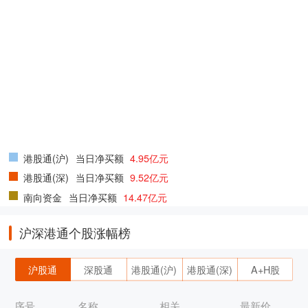
港股通(沪)
当日净买额
4.95亿元
港股通(深)
当日净买额
9.52亿元
南向资金
当日净买额
14.47亿元
沪深港通个股涨幅榜
沪股通
深股通
港股通(沪)
港股通(深)
A+H股
序号
名称
相关
最新价