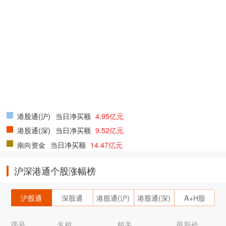
港股通(沪)
当日净买额
4.95亿元
港股通(深)
当日净买额
9.52亿元
南向资金
当日净买额
14.47亿元
沪深港通个股涨幅榜
沪股通
深股通
港股通(沪)
港股通(深)
A+H股
序号
名称
相关
最新价