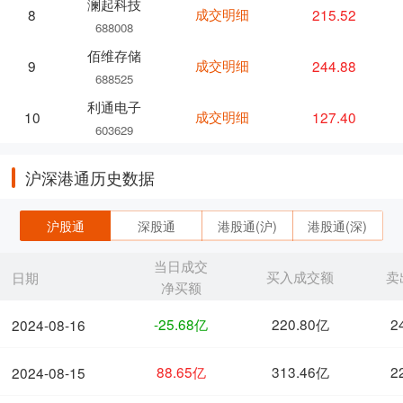
澜起科技
成交明细
215.52
8
688008
佰维存储
成交明细
244.88
9
688525
利通电子
成交明细
127.40
10
603629
沪深港通历史数据
沪股通
深股通
港股通(沪)
港股通(深)
当日成交
买入成交额
卖
日期
净买额
-25.68亿
220.80亿
2
2024-08-16
88.65亿
313.46亿
2
2024-08-15