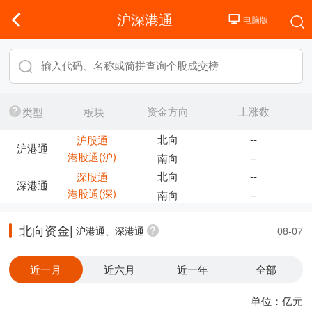
沪深港通
资金方向
上涨数
类型
板块
北向
--
沪股通
沪港通
港股通(沪)
南向
--
北向
--
深股通
深港通
港股通(深)
南向
--
北向资金|
沪港通、深港通
08-07
近一月
近六月
近一年
全部
单位：亿元