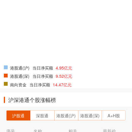
港股通(沪)
当日净买额
4.95亿元
港股通(深)
当日净买额
9.52亿元
南向资金
当日净买额
14.47亿元
沪深港通个股涨幅榜
沪股通
深股通
港股通(沪)
港股通(深)
A+H股
序号
名称
相关
最新价