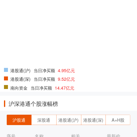
港股通(沪)
当日净买额
4.95亿元
港股通(深)
当日净买额
9.52亿元
南向资金
当日净买额
14.47亿元
沪深港通个股涨幅榜
沪股通
深股通
港股通(沪)
港股通(深)
A+H股
序号
名称
相关
最新价