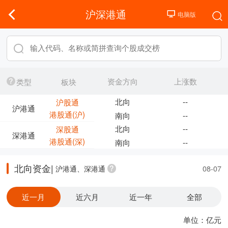
沪深港通
资金方向
上涨数
类型
板块
北向
--
沪股通
沪港通
港股通(沪)
南向
--
北向
--
深股通
深港通
港股通(深)
南向
--
北向资金|
沪港通、深港通
08-07
近一月
近六月
近一年
全部
单位：亿元