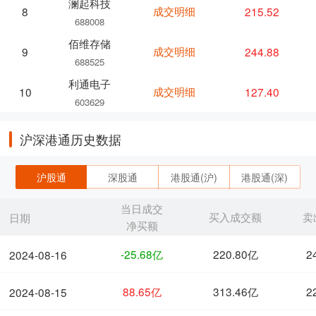
澜起科技
成交明细
215.52
8
688008
佰维存储
成交明细
244.88
9
688525
利通电子
成交明细
127.40
10
603629
沪深港通历史数据
沪股通
深股通
港股通(沪)
港股通(深)
当日成交
买入成交额
卖
日期
净买额
-25.68亿
220.80亿
2
2024-08-16
88.65亿
313.46亿
2
2024-08-15