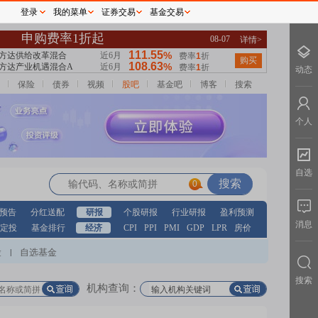
登录
我的菜单
证券交易
基金交易
动态
保险
债券
视频
股吧
基金吧
博客
搜索
个人
自选
0
预告
分红送配
研报
个股研报
行业研报
盈利预测
消息
定投
基金排行
经济
CPI
PPI
PMI
GDP
LPR
房价
股
自选基金
|
搜索
机构查询：