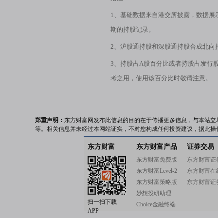
1、基础数据来自港交所披露，数据展
期的持股记录。
2、沪股通持股和深股通持股合成北向
3、持股占A股百分比或者持股占发行
考之用，使用该百分比时敬请注意。
郑重声明：
东方财富网发布此信息的目的在于传播更多信息，与本站立
等。相关信息并未经过本网站证实，不对您构成任何投资建议，据此操
东方财富
东方财富产品
证券交易
东方财富免费版
东方财富证
东方财富Level-2
东方财富在
东方财富策略版
东方财富证
妙想投研助理
扫一扫下载
Choice金融终端
APP