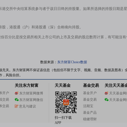
示港交所中央结算系统参与者于该日日终的持股量。如果所选择的持股日期是
持股，港股通（沪）和港股通（深）合称南向持股。
股份百分比是按交易所相关上市公司的上市及交易的股总数而计算，有可能沒
数据来源：
东方财富Choice数据
场无关。东方财富网不保证该信息（包括但不限于文字、视频、音频、数据及图表）
作，风险自担。
关注东方财富
天天基金
基金交易
关注天天基
券开户
基金开户
东方财富网微博
天天基金网
线交易
基金交易
东方财富网微信
天天基金网
券交易
活期宝
意见与建议
基金产品
扫一扫下载
稳健理财
APP