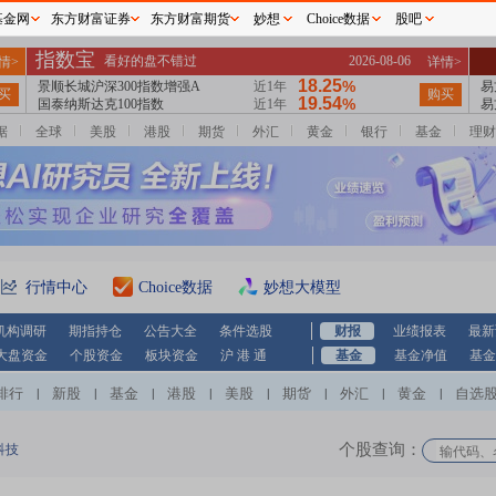
基金网
东方财富证券
东方财富期货
妙想
Choice数据
股吧
据
全球
美股
港股
期货
外汇
黄金
银行
基金
理财
行情中心
Choice数据
妙想大模型
机构调研
期指持仓
公告大全
条件选股
财报
业绩报表
最新
大盘资金
个股资金
板块资金
沪 港 通
基金
基金净值
基金
排行
新股
基金
港股
美股
期货
外汇
黄金
自选
|
|
|
|
|
|
|
|
个股查询：
科技