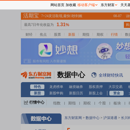
网站首页
加收藏
移动客户端
东方财富
天天
财经
焦点
股票
新股
期指
期权
行情
数
数据中心
全球财经快讯
特色
龙虎榜单
融资融券
股权质押
大宗交易
新股
新股申购
新股日历
新股上会
资金
行情中心
指数
期指
期权
个股
板块
|
|
|
|
|
东方财富网
>
数据中心
>
沪深港通
>
长川