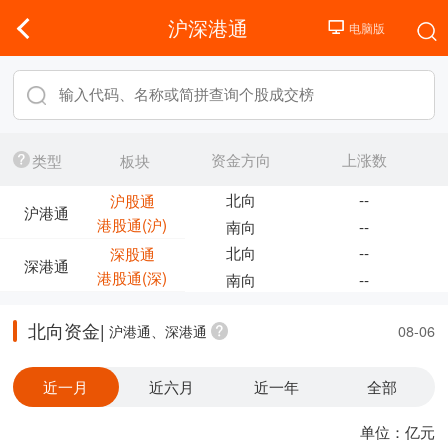
沪深港通
资金方向
上涨数
类型
板块
北向
--
沪股通
沪港通
港股通(沪)
南向
--
北向
--
深股通
深港通
港股通(深)
南向
--
北向资金|
沪港通、深港通
08-06
近一月
近六月
近一年
全部
单位：亿元