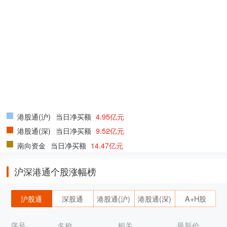
港股通(沪)
当日净买额
4.95亿元
港股通(深)
当日净买额
9.52亿元
南向资金
当日净买额
14.47亿元
沪深港通个股涨幅榜
沪股通
深股通
港股通(沪)
港股通(深)
A+H股
序号
名称
相关
最新价