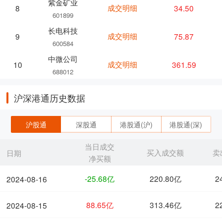
紫金矿业
成交明细
34.50
8
601899
长电科技
成交明细
75.87
9
600584
中微公司
成交明细
361.59
10
688012
沪深港通历史数据
沪股通
深股通
港股通(沪)
港股通(深)
当日成交
买入成交额
卖
日期
净买额
-25.68亿
220.80亿
2
2024-08-16
88.65亿
313.46亿
2
2024-08-15