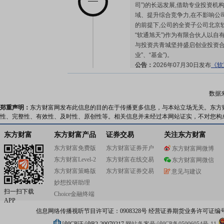
司”)的长远发展,借助专业投资机
域、提升综合竞争力,在不影响公
的前提下,公司的全资子公司北京
“软通旭天”)作为有限合伙人以自有
与投资共青城坚持盛启创业投资合伙
业”、“基金”)。
公告：
2026年07月30日发布
《软
的公告》
数据
2026-07-29
郑重声明：
东方财富网发布此信息的目的在于传播更多信息，与本站立场无关。东方
性、完整性、有效性、及时性、原创性等。相关信息并未经过本网站证实，不对您构
公告：
2026年07月29日发布
《软
东方财富
东方财富产品
证券交易
关注东方财富
东方财富免费版
东方财富证券开户
东方财富网微博
东方财富Level-2
东方财富在线交易
东方财富网微信
2026-07-24
东方财富策略版
东方财富证券交易
意见与建议
妙想投研助理
股权质押：
截止2026年07月24
扫一扫下载
Choice金融终端
亿股，质押总笔数12笔
APP
信息网络传播视听节目许可证：0908328号 经营证券期货业务许可证编号：91310