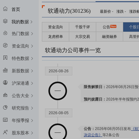
首页
软通动力(301236)
最新价
-
涨跌
-
涨跌
我的数据
资金流向
千股千评
公告
个股
热门数据
龙虎榜单
大宗交易
融资融券
高管
资金流向
软通动力公司事件一览
特色数据
新股数据
2026-08-26
沪深港通
限售解禁日：
2026年08月26日预
公告大全
预约披露日：
2026年半年报预约2
研究报告
2026-08-05
年报季报
公告：
2026年08月05日发布
《软
股东股本
决议公告》
等2条公告