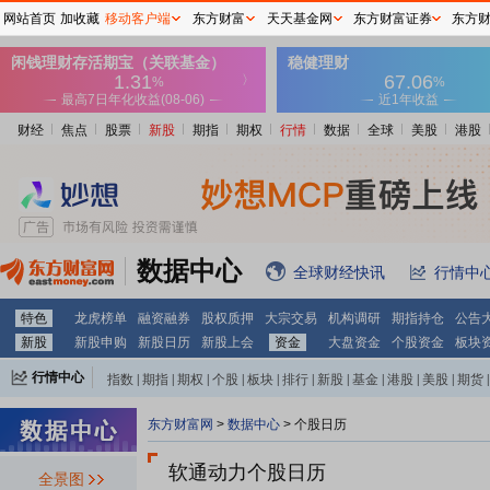
网站首页
加收藏
移动客户端
东方财富
天天基金网
东方财富证券
东方
财经
焦点
股票
新股
期指
期权
行情
数据
全球
美股
港股
数据中心
全球财经快讯
行情中
特色
龙虎榜单
融资融券
股权质押
大宗交易
机构调研
期指持仓
公告
新股
新股申购
新股日历
新股上会
资金
大盘资金
个股资金
板块
行情中心
指数
|
期指
|
期权
|
个股
|
板块
|
排行
|
新股
|
基金
|
港股
|
美股
|
期货
|
外汇
|
黄金
|
自选股
|
自选基金
东方财富网
>
数据中心
>
个股日历
软通动力个股日历
全景图