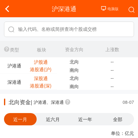
沪深港通
资金方向
上涨数
类型
板块
北向
--
沪股通
沪港通
港股通(沪)
南向
--
北向
--
深股通
深港通
港股通(深)
南向
--
北向资金|
沪港通、深港通
08-07
近一月
近六月
近一年
全部
单位：亿元