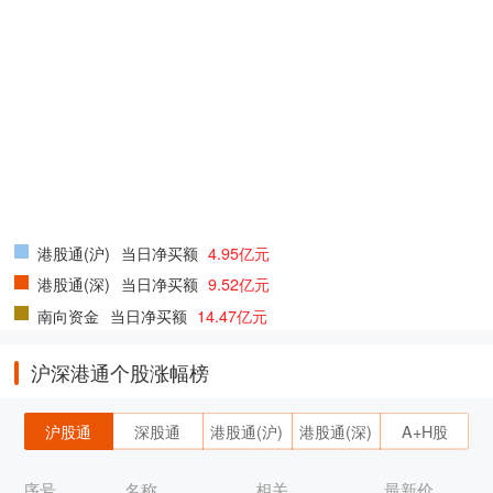
港股通(沪)
当日净买额
4.95亿元
港股通(深)
当日净买额
9.52亿元
南向资金
当日净买额
14.47亿元
沪深港通个股涨幅榜
沪股通
深股通
港股通(沪)
港股通(深)
A+H股
序号
名称
相关
最新价