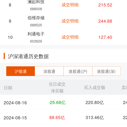
澜起科技
成交明细
215.52
8
688008
佰维存储
成交明细
244.88
9
688525
利通电子
成交明细
127.40
10
603629
沪深港通历史数据
沪股通
深股通
港股通(沪)
港股通(深)
当日成交
买入成交额
卖
日期
净买额
-25.68亿
220.80亿
2
2024-08-16
88.65亿
313.46亿
2
2024-08-15