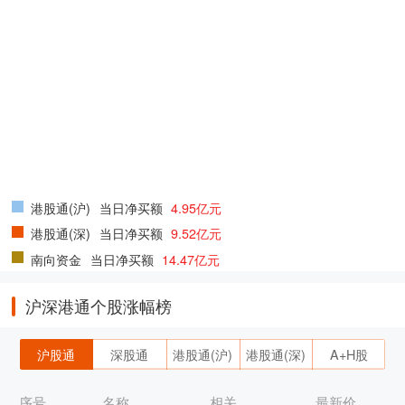
港股通(沪)
当日净买额
4.95亿元
港股通(深)
当日净买额
9.52亿元
南向资金
当日净买额
14.47亿元
沪深港通个股涨幅榜
沪股通
深股通
港股通(沪)
港股通(深)
A+H股
序号
名称
相关
最新价