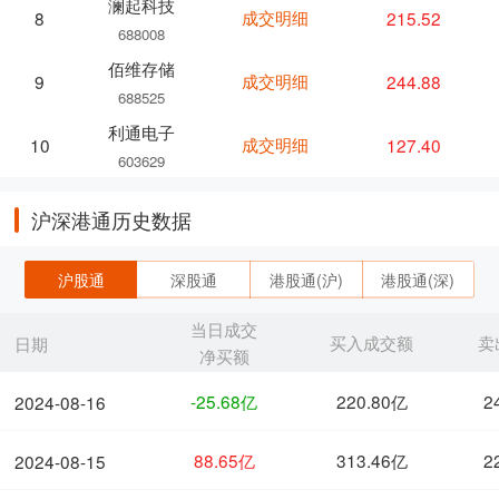
澜起科技
成交明细
215.52
8
688008
佰维存储
成交明细
244.88
9
688525
利通电子
成交明细
127.40
10
603629
沪深港通历史数据
沪股通
深股通
港股通(沪)
港股通(深)
当日成交
买入成交额
卖
日期
净买额
-25.68亿
220.80亿
2
2024-08-16
88.65亿
313.46亿
2
2024-08-15