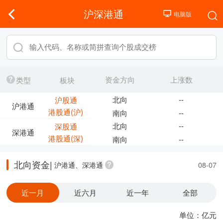
沪深港通
资金方向
上涨数
类型
板块
北向
--
沪股通
沪港通
港股通(沪)
南向
--
北向
--
深股通
深港通
港股通(深)
南向
--
北向资金|
沪港通、深港通
08-07
近一月
近六月
近一年
全部
单位：亿元