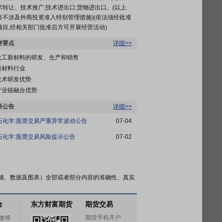
术转让、技术推广;技术进出口;货物进出口。(以上
目不涉及外商投资准入特别管理措施)(依法须经批准
项目,经相关部门批准后方可开展经营活动)
材要点
详细>>
化工新材料的研发、生产和销售
新材料行业
技术研发优势
产业链融合优势
新公告
详细>>
石化学:股票交易严重异常波动公告
07-04
石化学:股票交易风险提示公告
07-02
频、数据及图表）全部或者部分内容的准确性、真实
金
东方财富期货
期货交易
期货手机开户
微博