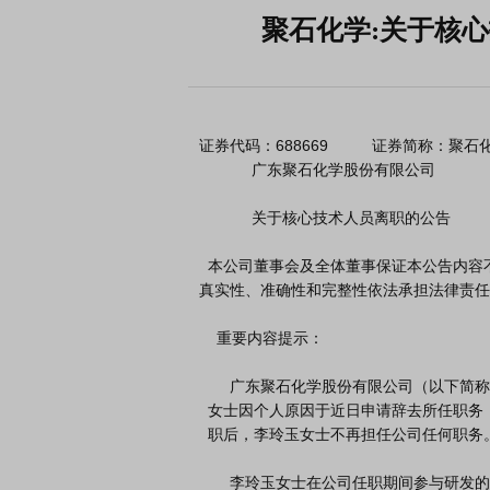
聚石化学:关于核
证券代码：688669          证券简称：聚石化学 
            广东聚石化学股份有限公司

            关于核心技术人员离职的公告

  本公司董事会及全体董事保证本公告内容不存在任何虚假记载、误导性陈述或者重大遗漏，并对其内容的
真实性、准确性和完整性依法承担法律责任
    重要内容提示：

       广东聚石化学股份有限公司（以下简称“公司”）核心技术人员李玲玉

  女士因个人原因于近日申请辞去所任职务，并已办理完成相关离职手续。离

  职后，李玲玉女士不再担任公司任何职务。

       李玲玉女士在公司任职期间参与研发的知识产权均为职务成果，相关
