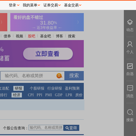
登录
我的菜单
证券交易
基金交易
动态
债券
视频
股吧
基金吧
博客
搜索
个人
自选
0
红送配
研报
个股研报
行业研报
盈利预测
排行
经济
CPI
PPI
PMI
GDP
LPR
房价
消息
搜索
个股公告查询：