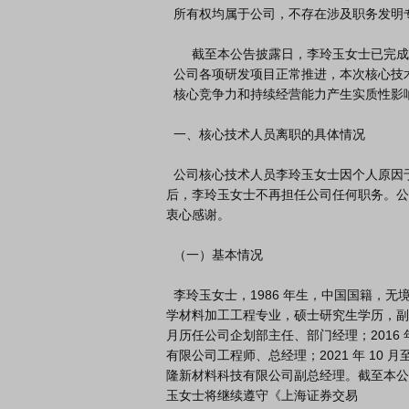
  所有权均属于公司，不存在涉及职务发明专利权纠纷的情形。

       截至本公告披露日，李玲玉女士已完成与公司研发团队的工作交接，

  公司各项研发项目正常推进，本次核心技术人员的离职不会对公司技术研发、

  核心竞争力和持续经营能力产生实质性影响。

  一、核心技术人员离职的具体情况

  公司核心技术人员李玲玉女士因个人原因于近日申请辞去所任职务，并已办理完成相关离职手续。离职
后，李玲玉女士不再担任公司任何职务。公
衷心感谢。

  （一）基本情况

  李玲玉女士，1986 年生，中国国籍，无境外永久居留权，毕业于天津科技大

学材料加工工程专业，硕士研究生学历，副高级工程
月历任公司企划部主任、部门经理；2016 年 1
有限公司工程师、总经理；2021 年 10 
隆新材料科技有限公司副总经理。截至本公告
玉女士将继续遵守《上海证券交易
