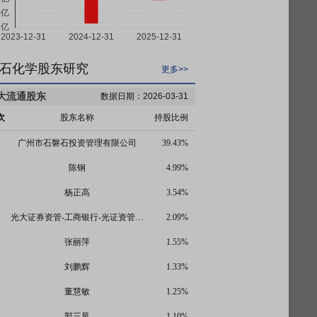
石化学股东研究
更多>>
大流通股东
数据日期：2026-03-31
次
股东名称
持股比例
广州市石磐石投资管理有限公司
39.43%
陈钢
4.99%
杨正高
3.54%
光大证券资管-工商银行-光证资管聚石化学员工参与科创板战略配售集合资产管理计划
2.09%
张丽萍
1.55%
刘鹏辉
1.33%
董慧敏
1.25%
郭三凤
1.10%