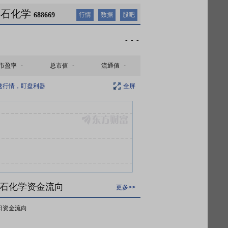
聚石化学
688669
行情
数据
股吧
-
-
-
市盈率
-
总市值
-
流通值
-
速行情，盯盘利器
全屏
石化学资金流向
更多>>
日资金流向