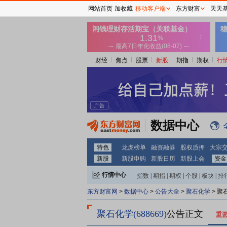
网站首页
加收藏
移动客户端
东方财富
天天
财经
焦点
股票
新股
期指
期权
行
数据中心
特色
龙虎榜单
融资融券
股权质押
大宗
新股
新股申购
新股日历
新股上会
资金
行情中心
指数
|
期指
|
期权
|
个股
|
板块
|
排
东方财富网
>
数据中心
>
公告大全
>
聚石化学
> 聚
聚石化学(688669)
公告正文
重