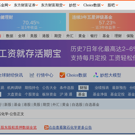
基金网
东方财富证券
东方财富期货
妙想
Choice数据
股吧
情
数据
全球
美股
港股
期货
外汇
黄金
银行
基金
理财
保险
全球财经快讯
行情中心
Choice数据
妙想大模型
交易
机构调研
期指持仓
公告大全
条件选股
财报
业绩报表
最新预告
分
大盘资金
个股资金
板块资金
沪 港 通
基金
基金净值
基金定投
基金
行
|
新股
|
基金
|
港股
|
美股
|
期货
|
外汇
|
黄金
|
自选股
|
自选基金
石化学-公告正文
要股东股权质押数据全览
点击查看聚石化学更多公告