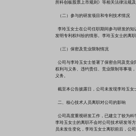
所科创板股票上市规则》等相关法律法规及
  （二）参与的研发项目和专利技术情况

  李玲玉女士在公司任职期间参与研发的知识产权均为职务成果，相关所有权均属于公司，不存在涉及职务
发明专利权纠纷的情形。李玲玉女士的离职
  （三）保密及竞业限制情况

  公司与李玲玉女士签署了保密合同及竞业限制协议，双方明确约定了关于公司商业机密和技术秘密的保密
权利与义务、违约责任、竞业限制等事项，
义务。

  截至本公告披露日，公司未发现李玲玉女士违反保密合同及竞业限制协议的情形。

  二、核心技术人员离职对公司的影响

  公司高度重视研发工作，已建立了较为科学的研发体系，研发团队结构完整，具备良好的人才梯队基础，
李玲玉女士的离职不会对公司技术研发等方
员未发生变化，李玲玉女士离职前后，公司