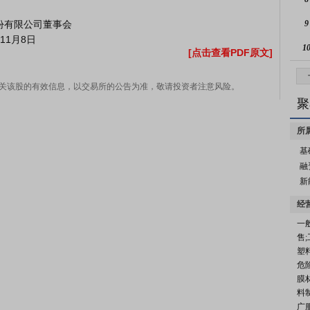
9
1
[点击查看PDF原文]
关该股的有效信息，以交易所的公告为准，敬请投资者注意风险。
聚
所
基
融
新
经
一
售
塑
危
膜
料
广