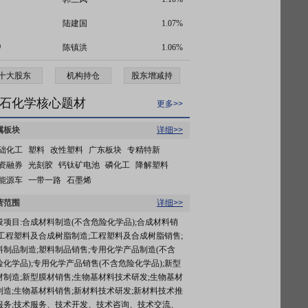
陆建国
1.07%
0
陈镇洪
1.06%
十大股东
机构持仓
股东增减持
石化学核心题材
更多>>
属板块
详细>>
础化工
塑料
改性塑料
广东板块
专精特新
资融券
光刻胶
钙钛矿电池
磷化工
降解塑料
能源车
一带一路
石墨烯
营范围
详细>>
般项目:合成材料制造(不含危险化学品);合成材料销
;工程塑料及合成树脂制造;工程塑料及合成树脂销售;
料制品制造;塑料制品销售;专用化学产品制造(不含
险化学品);专用化学产品销售(不含危险化学品);新型
材制造;新型膜材销售;生物基材料技术研发;生物基材
制造;生物基材料销售;新材料技术研发;新材料技术推
服务;技术服务、技术开发、技术咨询、技术交流、