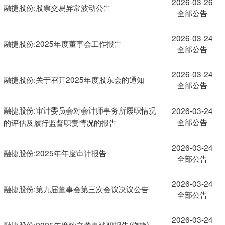
2026-03-26
融捷股份:股票交易异常波动公告
全部公告
2026-03-24
融捷股份:2025年度董事会工作报告
全部公告
2026-03-24
融捷股份:关于召开2025年度股东会的通知
全部公告
融捷股份:审计委员会对会计师事务所履职情况
2026-03-24
全部公告
的评估及履行监督职责情况的报告
2026-03-24
融捷股份:2025年年度审计报告
全部公告
2026-03-24
融捷股份:第九届董事会第三次会议决议公告
全部公告
2026-03-24
融捷股份:2025年度独立董事述职报告(饶静)