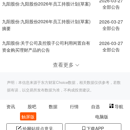
2026-03-27
九阳股份:九阳股份2026年员工持股计划(草案)
全部公告
九阳股份:九阳股份2026年员工持股计划(草案)
2026-03-27
全部公告
摘要
九阳股份:关于公司及控股子公司利用闲置自有
2026-03-27
全部公告
资金购买理财产品的公告
查看更多
声明：本信息来源于东方财富Choice数据，相关数据仅供参考，若数
据有误，以交易所发布数据为准，不构成投资建议。
资讯
股吧
数据
行情
自选
导航
触屏版
电脑版
给网站提点意见
下载APP