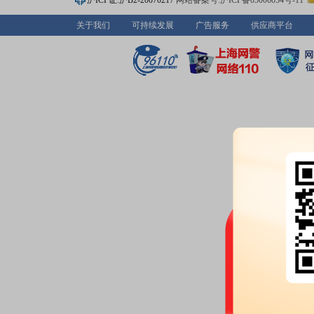
沪ICP证:沪B2-20070217
网站备案号:沪ICP备05006054号-11
公司投资者网上集体接待日活动
关于我们
可持续发展
广告服务
供应商平台
2026-04-30
股东户数：
2026年04月30日公布
户，比上期减少1465户
公告：
2026年04月30日发布
《九
等4条公告
预约披露日：
2026年第一季度季
业绩报表：
2026年一季报归属净利
本每股收益0.11元
分红：
2026年04月30日公布2
月11日；除权除息日：2026年05
扣税后1.35元)[正式]
2026-04-22
公告：
2026年04月22日发布
《九
意见书》
等3条公告