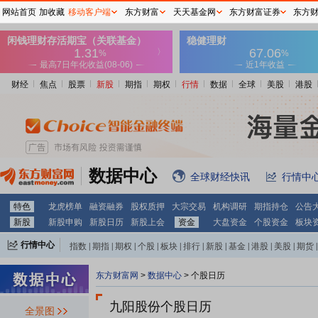
网站首页
加收藏
移动客户端
东方财富
天天基金网
东方财富证券
东方
财经
焦点
股票
新股
期指
期权
行情
数据
全球
美股
港股
数据中心
全球财经快讯
行情中
特色
龙虎榜单
融资融券
股权质押
大宗交易
机构调研
期指持仓
公告
新股
新股申购
新股日历
新股上会
资金
大盘资金
个股资金
板块
行情中心
指数
|
期指
|
期权
|
个股
|
板块
|
排行
|
新股
|
基金
|
港股
|
美股
|
期货
|
外汇
|
黄金
|
自选股
|
自选基金
东方财富网
>
数据中心
>
个股日历
九阳股份个股日历
全景图