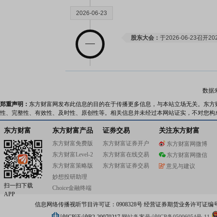
2026-06-23
股东大会：
于2026-06-23召
2026-05-30
数据
关联交易：
2026年05月30日
郑重声明：
东方财富网发布此信息的目的在于传播更多信息，与本站立场无关。东方
(其它关联关系)发生3笔交易，合计
性、完整性、有效性、及时性、原创性等。相关信息并未经过本网站证实，不对您构
商品
公告：
2026年05月30日发布
《九
东方财富
东方财富产品
证券交易
关注东方财富
等17条公告
东方财富免费版
东方财富证券开户
东方财富网微博
关联交易：
2026年05月30日公布与Sh
东方财富Level-2
东方财富在线交易
东方财富网微信
Limited(其它关联关系)发生3
东方财富策略版
东方财富证券交易
意见与建议
售商品
妙想投研助理
扫一扫下载
Choice金融终端
2026-05-09
APP
信息网络传播视听节目许可证：0908328号 经营证券期货业务许可证编号：91310
公告：
2026年05月09日发布
《九