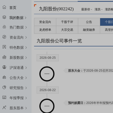
首页
九阳股份(002242)
最新价
-
涨跌
-
涨跌
我的数据
资金流向
千股千评
公告
个股
热门数据
龙虎榜单
大宗交易
融资融券
高管
资金流向
九阳股份公司事件一览
特色数据
新股数据
2026-08-25
沪深港通
股东大会：
于2026-08-25召
公告大全
研究报告
2026-08-22
年报季报
预约披露日：
2026年半年报预约2
股东股本