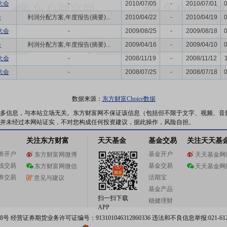
大会
-
2010/07/05
-
2010/07/01
会
利润分配方案,年度报告(摘要)...
2010/04/22
-
2010/04/19
大会
-
2009/08/25
-
2009/08/18
会
利润分配方案,年度报告(摘要)...
2009/04/16
-
2009/04/10
大会
-
2008/11/19
-
2008/11/12
大会
-
2008/07/25
-
2008/07/18
数据来源：
东方财富Choice数据
多信息，与本站立场无关。东方财富网不保证该信息（包括但不限于文字、视频、音
并未经过本网站证实，不对您构成任何投资建议，据此操作，风险自担。
关注东方财富
天天基金
基金交易
关注天天基
券开户
基金开户
东方财富网微博
天天基金网
线交易
基金交易
东方财富网微信
天天基金网
券交易
活期宝
意见与建议
基金产品
扫一扫下载
稳健理财
APP
 经营证券期货业务许可证编号：913101046312860336 违法和不良信息举报:021-612