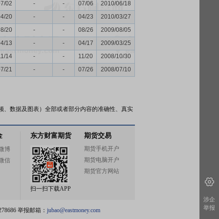
07/02
-
-
07/06
2010/06/18
04/20
-
-
04/23
2010/03/27
08/20
-
-
08/26
2009/08/05
04/13
-
-
04/17
2009/03/25
11/14
-
-
11/20
2008/10/30
07/21
-
-
07/26
2008/07/10
频、数据及图表）全部或者部分内容的准确性、真实
金
东方财富期货
期货交易
期货手机开户
微博
期货电脑开户
微信
期货官方网站
扫一扫下载APP
涉企
举报
78686 举报邮箱：
jubao@eastmoney.com