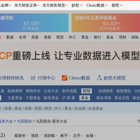
基金网
东方财富证券
东方财富期货
妙想
Choice数据
股吧
情
数据
全球
美股
港股
期货
外汇
黄金
银行
基金
理财
保险
全球财经快讯
行情中心
Choice数据
妙想大模型
交易
机构调研
期指持仓
公告大全
条件选股
财报
业绩报表
最新预告
分
大盘资金
个股资金
板块资金
沪 港 通
基金
基金净值
基金定投
基金
行
|
新股
|
基金
|
港股
|
美股
|
期货
|
外汇
|
黄金
|
自选股
|
自选基金
股东大会
>
九阳股份
>
九阳股份-股东大会
2)
最新价
-
涨跌
-
涨跌幅
-
换手
-
总手
-
金额
-