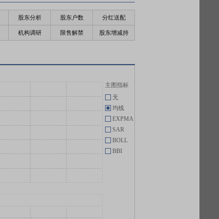
股东分析
股东户数
分红送配
机构调研
限售解禁
股东增减持
主图指标
无
均线
EXPMA
SAR
BOLL
BBI