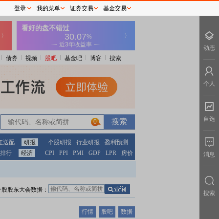
登录
我的菜单
证券交易
基金交易
动态
债券
视频
股吧
基金吧
博客
搜索
个人
自选
0
红送配
研报
个股研报
行业研报
盈利预测
排行
经济
CPI
PPI
PMI
GDP
LPR
房价
消息
个股股东大会数据：
搜索
行情
股吧
数据