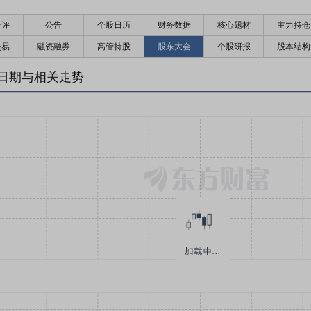
千评
公告
个股日历
财务数据
核心题材
主力持仓
交易
融资融券
高管持股
股东大会
个股研报
股本结构
日期与相关走势