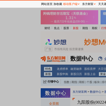
网站首页
加收藏
移动客户端
东方财富
天天
财经
焦点
股票
新股
期指
期权
行
数据中心
特色
龙虎榜单
融资融券
股权质押
大宗
新股
新股申购
新股日历
新股上会
资金
行情中心
指数
|
期指
|
期权
|
个股
|
板块
|
排
东方财富网
>
数据中心
>
九阳股份(00224
全景图