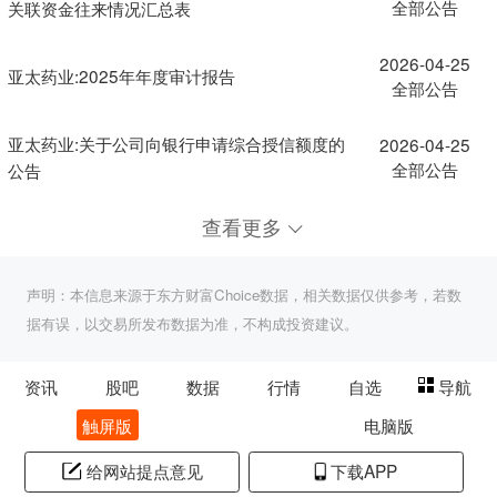
全部公告
关联资金往来情况汇总表
2026-04-25
亚太药业:2025年年度审计报告
全部公告
亚太药业:关于公司向银行申请综合授信额度的
2026-04-25
全部公告
公告
查看更多
声明：本信息来源于东方财富Choice数据，相关数据仅供参考，若数
据有误，以交易所发布数据为准，不构成投资建议。
资讯
股吧
数据
行情
自选
导航
触屏版
电脑版
给网站提点意见
下载APP