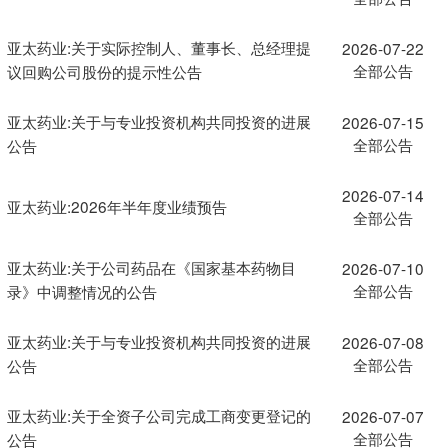
亚太药业:关于实际控制人、董事长、总经理提
2026-07-22
全部公告
议回购公司股份的提示性公告
亚太药业:关于与专业投资机构共同投资的进展
2026-07-15
全部公告
公告
2026-07-14
亚太药业:2026年半年度业绩预告
全部公告
亚太药业:关于公司药品在《国家基本药物目
2026-07-10
全部公告
录》中调整情况的公告
亚太药业:关于与专业投资机构共同投资的进展
2026-07-08
全部公告
公告
亚太药业:关于全资子公司完成工商变更登记的
2026-07-07
全部公告
公告