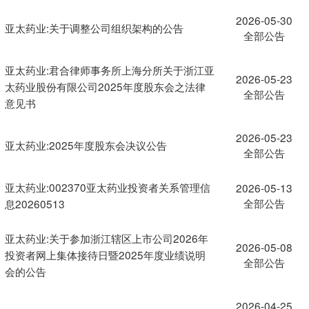
2026-05-30
亚太药业:关于调整公司组织架构的公告
全部公告
亚太药业:君合律师事务所上海分所关于浙江亚
2026-05-23
太药业股份有限公司2025年度股东会之法律
全部公告
意见书
2026-05-23
亚太药业:2025年度股东会决议公告
全部公告
亚太药业:002370亚太药业投资者关系管理信
2026-05-13
全部公告
息20260513
亚太药业:关于参加浙江辖区上市公司2026年
2026-05-08
投资者网上集体接待日暨2025年度业绩说明
全部公告
会的公告
2026-04-25