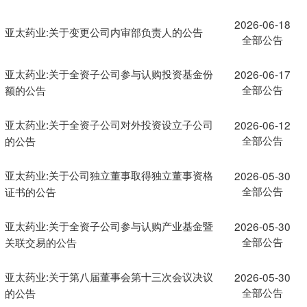
2026-06-18
亚太药业:关于变更公司内审部负责人的公告
全部公告
亚太药业:关于全资子公司参与认购投资基金份
2026-06-17
全部公告
额的公告
亚太药业:关于全资子公司对外投资设立子公司
2026-06-12
全部公告
的公告
亚太药业:关于公司独立董事取得独立董事资格
2026-05-30
全部公告
证书的公告
亚太药业:关于全资子公司参与认购产业基金暨
2026-05-30
全部公告
关联交易的公告
亚太药业:关于第八届董事会第十三次会议决议
2026-05-30
全部公告
的公告