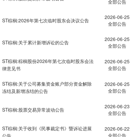
全部公告
2026-06-25
ST棕榈:2026年第七次临时股东会决议公告
全部公告
2026-06-25
ST棕榈:关于累计新增诉讼的公告
全部公告
ST棕榈:棕榈股份2026年第七次临时股东会法
2026-06-25
全部公告
律意见书
ST棕榈:关于公司募集资金账户部分资金解除
2026-06-25
全部公告
冻结及新增冻结的公告
2026-06-23
ST棕榈:股票交易异常波动公告
全部公告
ST棕榈:关于收到《民事裁定书》暨诉讼进展
2026-06-22
全部公告
公告