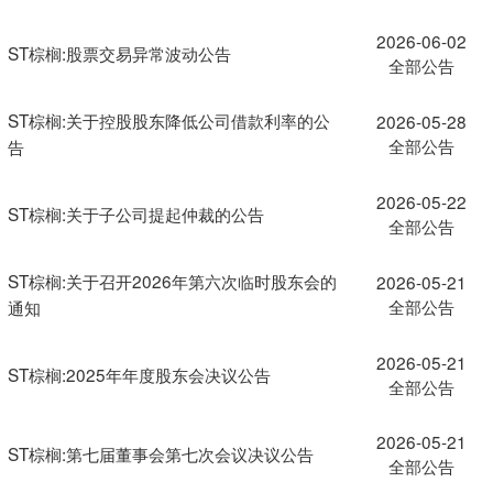
2026-06-02
ST棕榈:股票交易异常波动公告
全部公告
ST棕榈:关于控股股东降低公司借款利率的公
2026-05-28
全部公告
告
2026-05-22
ST棕榈:关于子公司提起仲裁的公告
全部公告
ST棕榈:关于召开2026年第六次临时股东会的
2026-05-21
全部公告
通知
2026-05-21
ST棕榈:2025年年度股东会决议公告
全部公告
2026-05-21
ST棕榈:第七届董事会第七次会议决议公告
全部公告