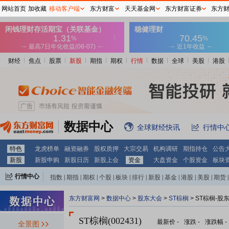
网站首页
加收藏
移动客户端
东方财富
天天基金网
东方财富证券
东方
财经
焦点
股票
新股
期指
期权
行情
数据
全球
美股
港股
数据中心
全球财经快讯
行情中
特色
龙虎榜单
融资融券
股权质押
大宗交易
机构调研
期指持仓
公告
新股
新股申购
新股日历
新股上会
资金
大盘资金
个股资金
板块
行情中心
指数
|
期指
|
期权
|
个股
|
板块
|
排行
|
新股
|
基金
|
港股
|
美股
|
期货
|
外汇
|
黄金
|
自选股
|
自选基金
东方财富网
>
数据中心
>
股东大会
>
ST棕榈
>
ST棕榈-股
ST棕榈(002431)
最新价
-
涨跌
-
涨跌幅
-
全景图