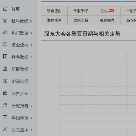
首页
资金流向
千股千评
公告
个股
龙虎榜单
大宗交易
融资融券
高管
我的数据
热门数据
股东大会各重要日期与相关走势
资金流向
特色数据
新股数据
沪深港通
公告大全
研究报告
年报季报
股东股本