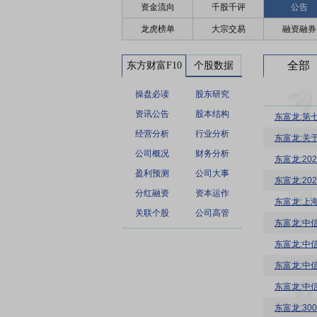
资金流向
千股千评
公告
龙虎榜单
大宗交易
融资融券
全部
东方财富F10
个股数据
操盘必读
股东研究
资讯公告
股本结构
东富龙:第
经营分析
行业分析
东富龙:关
公司概况
财务分析
东富龙:2
盈利预测
公司大事
东富龙:2
分红融资
资本运作
东富龙:上
关联个股
公司高管
东富龙:中
东富龙:30