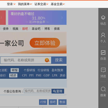
登录
我的菜单
证券交易
基金交易
动态
债券
视频
股吧
基金吧
博客
搜索
个人
自选
0
红送配
研报
个股研报
行业研报
盈利预测
排行
经济
CPI
PPI
PMI
GDP
LPR
房价
消息
个股公告查询：
搜索
行情
股吧
数据