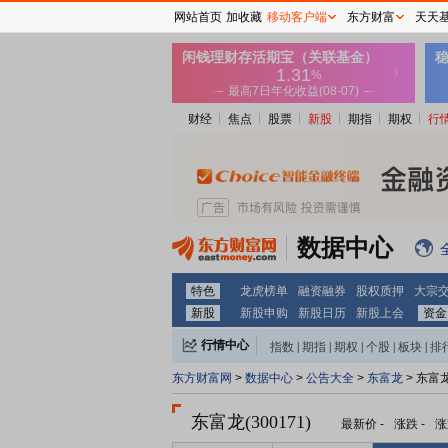
网站首页
加收藏
移动客户端
东方财富
天天
财经
焦点
股票
新股
期指
期权
行
数据中心
特色
龙虎榜单
融资融券
股权质押
大宗
新股
新股申购
新股日历
新股上会
资金
行情中心
指数
|
期指
|
期权
|
个股
|
板块
|
排
东方财富网
>
数据中心
>
公告大全
>
东富龙
> 东富
东富龙(300171)
最新价
-
涨跌
-
涨