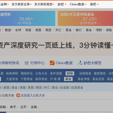
基金网
东方财富证券
东方财富期货
妙想
Choice数据
股吧
情
数据
全球
美股
港股
期货
外汇
黄金
银行
基金
理财
保险
全球财经快讯
行情中心
Choice数据
妙想大模型
交易
机构调研
期指持仓
公告大全
条件选股
财报
业绩报表
最新预告
分
大盘资金
个股资金
板块资金
沪 港 通
基金
基金净值
基金定投
基金
行
|
新股
|
基金
|
港股
|
美股
|
期货
|
外汇
|
黄金
|
自选股
|
自选基金
龙-公告大全
点击进入公告大全
跌幅
-
换手
-
总手
-
金额
-