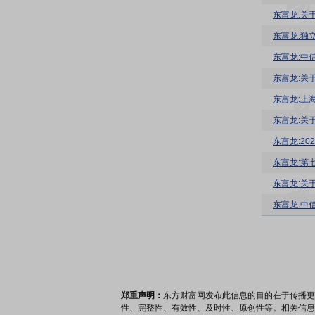
东富龙:关
东富龙:独
东富龙:关
东富龙:关
东富龙:2
东富龙:第
东富龙:关
郑重声明：
东方财富网发布此信息的目的在于传播更
性、完整性、有效性、及时性、原创性等。相关信息