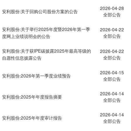
2026-04-28
安利股份:关于回购公司股份方案的公告
全部公告
安利股份:关于举行2025年度暨2026年第一季
2026-04-22
全部公告
度网上业绩说明会的公告
安利股份:关于获IPE碳披露2025年最高等级的
2026-04-22
全部公告
自愿性信息披露公告
2026-04-15
安利股份:2026年第一季度业绩预告
全部公告
2026-04-14
安利股份:2025年年度报告摘要
全部公告
2026-04-14
安利股份:2025年年度审计报告
全部公告