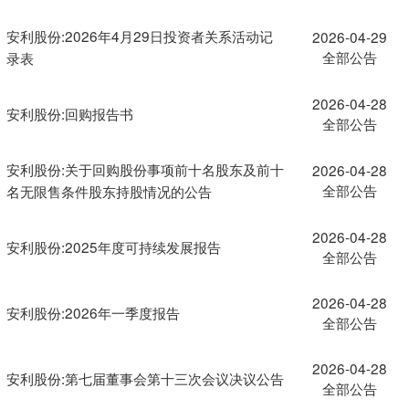
安利股份:2026年4月29日投资者关系活动记
2026-04-29
全部公告
录表
2026-04-28
安利股份:回购报告书
全部公告
安利股份:关于回购股份事项前十名股东及前十
2026-04-28
全部公告
名无限售条件股东持股情况的公告
2026-04-28
安利股份:2025年度可持续发展报告
全部公告
2026-04-28
安利股份:2026年一季度报告
全部公告
2026-04-28
安利股份:第七届董事会第十三次会议决议公告
全部公告