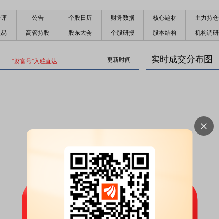
千评
公告
个股日历
财务数据
核心题材
主力持仓
交易
高管持股
股东大会
个股研报
股本结构
机构调研
实时成交分布图
更新时间
-
“财富号”入驻直达
主力净比：
类型
超大单净比：
超大单