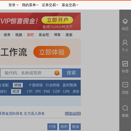
登录
我的菜单
证券交易
基金交易
动态
债券
视频
股吧
基金吧
博客
搜索
个人
自选
0
红送配
研报
个股研报
行业研报
盈利预测
排行
经济
CPI
PPI
PMI
GDP
LPR
房价
消息
看资金流向排名
主力流入排名
[
帮助说明
]
搜索
行情
股吧
数据