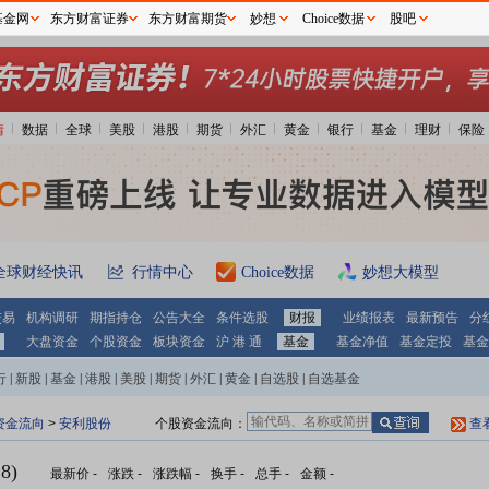
基金网
东方财富证券
东方财富期货
妙想
Choice数据
股吧
情
数据
全球
美股
港股
期货
外汇
黄金
银行
基金
理财
保险
全球财经快讯
行情中心
Choice数据
妙想大模型
交易
机构调研
期指持仓
公告大全
条件选股
财报
业绩报表
最新预告
分
大盘资金
个股资金
板块资金
沪 港 通
基金
基金净值
基金定投
基金
行
|
新股
|
基金
|
港股
|
美股
|
期货
|
外汇
|
黄金
|
自选股
|
自选基金
资金流向
>
安利股份
个股资金流向：
查
8)
最新价
-
涨跌
-
涨跌幅
-
换手
-
总手
-
金额
-