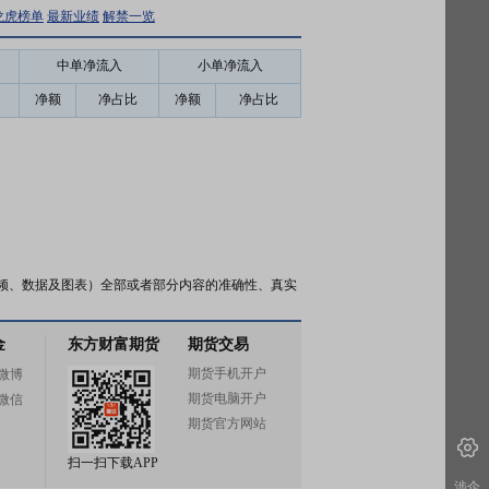
龙虎榜单
最新业绩
解禁一览
中单净流入
小单净流入
净额
净占比
净额
净占比
频、数据及图表）全部或者部分内容的准确性、真实
金
东方财富期货
期货交易
期货手机开户
微博
期货电脑开户
微信
期货官方网站
扫一扫下载APP
涉企