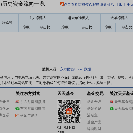
18)历史资金流向一览
点击查看该股控盘程度
最新研报
千股千评
主力净流入
超大单净流入
大单净流入
涨跌幅
净额
净占比
净额
净占比
净额
净占比
数据来源：
东方财富Choice数据
多信息，与本站立场无关。东方财富网不保证该信息（包括但不限于文字、视频、音
并未经过本网站证实，不对您构成任何投资建议，据此操作，风险自担。
关注东方财富
天天基金
基金交易
关注天天基
券开户
基金开户
东方财富网微博
天天基金网
线交易
基金交易
东方财富网微信
天天基金网
券交易
活期宝
意见与建议
基金产品
扫一扫下载
稳健理财
APP