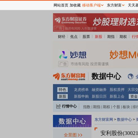
网站首页
加收藏
移动客户端
东方财富
天天
财经
焦点
股票
新股
期指
期权
行
数据中心
特色
龙虎榜单
融资融券
股权质押
大宗
新股
新股申购
新股日历
新股上会
资金
行情中心
指数
|
期指
|
期权
|
个股
|
板块
|
排
东方财富网
>
数据中心
>
安利股份(30021
全景图