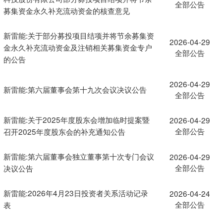
全部公告
募集资金永久补充流动资金的核查意见
新雷能:关于部分募投项目结项并将节余募集资
2026-04-29
金永久补充流动资金及注销相关募集资金专户
全部公告
的公告
2026-04-29
新雷能:第六届董事会第十九次会议决议公告
全部公告
新雷能:关于2025年度股东会增加临时提案暨
2026-04-29
全部公告
召开2025年度股东会的补充通知公告
新雷能:第六届董事会独立董事第十次专门会议
2026-04-29
全部公告
决议公告
新雷能:2026年4月23日投资者关系活动记录
2026-04-24
全部公告
表