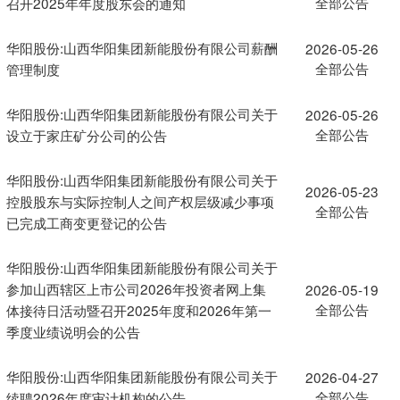
全部公告
召开2025年年度股东会的通知
华阳股份:山西华阳集团新能股份有限公司薪酬
2026-05-26
全部公告
管理制度
华阳股份:山西华阳集团新能股份有限公司关于
2026-05-26
全部公告
设立于家庄矿分公司的公告
华阳股份:山西华阳集团新能股份有限公司关于
2026-05-23
控股股东与实际控制人之间产权层级减少事项
全部公告
已完成工商变更登记的公告
华阳股份:山西华阳集团新能股份有限公司关于
参加山西辖区上市公司2026年投资者网上集
2026-05-19
全部公告
体接待日活动暨召开2025年度和2026年第一
季度业绩说明会的公告
华阳股份:山西华阳集团新能股份有限公司关于
2026-04-27
全部公告
续聘2026年度审计机构的公告