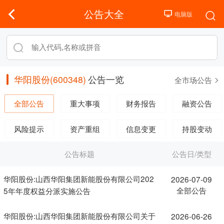
公告大全
华阳股份(600348)
公告一览
全市场公告
全部公告
重大事项
财务报告
融资公告
风险提示
资产重组
信息变更
持股变动
公告标题
公告日/类型
华阳股份:山西华阳集团新能股份有限公司202
2026-07-09
全部公告
5年年度权益分派实施公告
华阳股份:山西华阳集团新能股份有限公司关于
2026-06-26