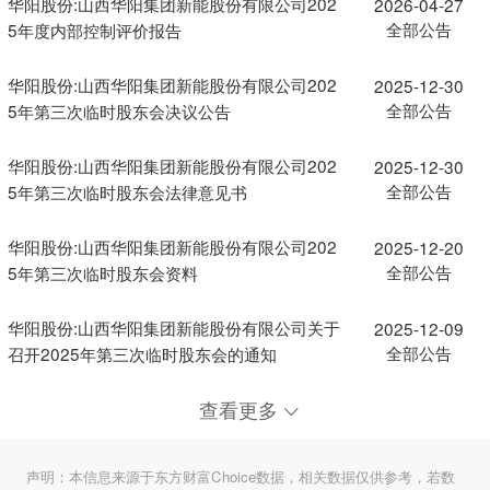
华阳股份:山西华阳集团新能股份有限公司202
2026-04-27
全部公告
5年度内部控制评价报告
华阳股份:山西华阳集团新能股份有限公司202
2025-12-30
全部公告
5年第三次临时股东会决议公告
华阳股份:山西华阳集团新能股份有限公司202
2025-12-30
全部公告
5年第三次临时股东会法律意见书
华阳股份:山西华阳集团新能股份有限公司202
2025-12-20
全部公告
5年第三次临时股东会资料
华阳股份:山西华阳集团新能股份有限公司关于
2025-12-09
全部公告
召开2025年第三次临时股东会的通知
查看更多
声明：本信息来源于东方财富Choice数据，相关数据仅供参考，若数