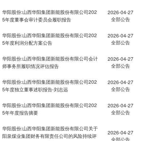
华阳股份:山西华阳集团新能股份有限公司202
2026-04-27
全部公告
5年度董事会审计委员会履职报告
华阳股份:山西华阳集团新能股份有限公司202
2026-04-27
全部公告
5年度利润分配方案公告
华阳股份:山西华阳集团新能股份有限公司会计
2026-04-27
全部公告
师事务所履职情况评估报告
华阳股份:山西华阳集团新能股份有限公司202
2026-04-27
全部公告
5年度独立董事述职报告-刘志远
华阳股份:山西华阳集团新能股份有限公司202
2026-04-27
全部公告
5年年度报告摘要
华阳股份:山西华阳集团新能股份有限公司关于
2026-04-27
阳泉煤业集团财务有限责任公司的风险持续评
全部公告