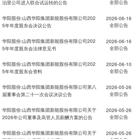
全部公告
泊里公司进入联合试运转的公告
华阳股份:山西华阳集团新能股份有限公司202
2026-06-16
全部公告
5年年度股东会决议公告
华阳股份:山西华阳集团新能股份有限公司202
2026-06-16
全部公告
5年年度股东会法律意见书
华阳股份:山西华阳集团新能股份有限公司202
2026-06-10
全部公告
5年年度股东会资料
华阳股份:山西华阳集团新能股份有限公司第八
2026-05-26
全部公告
届董事会第二十一次会议决议公告
华阳股份:山西华阳集团新能股份有限公司关于
2026-05-26
全部公告
2026年公司董事及高管人员薪酬方案的公告
华阳股份:山西华阳集团新能股份有限公司关于
2026-05-26