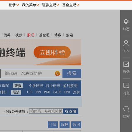
登录
我的菜单
证券交易
基金交易
动态
债券
视频
股吧
基金吧
博客
搜索
个人
自选
0
红送配
研报
个股研报
行业研报
盈利预测
排行
经济
CPI
PPI
PMI
GDP
LPR
房价
消息
个股公告查询：
搜索
行情
股吧
数据