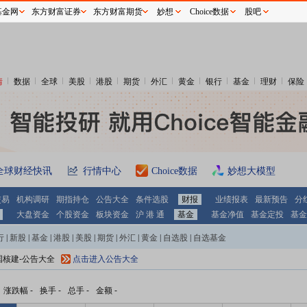
基金网
东方财富证券
东方财富期货
妙想
Choice数据
股吧
情
数据
全球
美股
港股
期货
外汇
黄金
银行
基金
理财
保险
全球财经快讯
行情中心
Choice数据
妙想大模型
交易
机构调研
期指持仓
公告大全
条件选股
财报
业绩报表
最新预告
分
大盘资金
个股资金
板块资金
沪 港 通
基金
基金净值
基金定投
基金
行
|
新股
|
基金
|
港股
|
美股
|
期货
|
外汇
|
黄金
|
自选股
|
自选基金
国核建-公告大全
点击进入公告大全
涨跌幅
-
换手
-
总手
-
金额
-