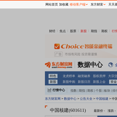
网站首页
加收藏
移动客户端
东方财富
天天
财经
焦点
股票
新股
期指
期权
行
数据中心
特色
龙虎榜单
融资融券
股权质押
大宗
新股
新股申购
新股日历
新股上会
资金
行情中心
指数
|
期指
|
期权
|
个股
|
板块
|
排
东方财富网
>
数据中心
>
公告大全
>
中国核建
> 中
中国核建(601611)
最新价
-
涨跌
-