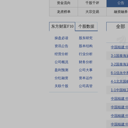
资金流向
千股千评
公告
龙虎榜单
大宗交易
融资融券
全部
东方财富F10
个股数据
操盘必读
股东研究
资讯公告
股本结构
中国核建:
经营分析
行业分析
公司概况
财务分析
盈利预测
公司大事
分红融资
资本运作
关联个股
公司高管
1-1中国
中国核建:
中国核建:
中国核建:
中国核建: