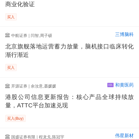
商业化验证
买入
三博脑科
中航证券 | 闫智,周子硕
北京旗舰落地运营蓄力放量，脑机接口临床转化
渐行渐近
买入
和黄医药
开源证券 | 余汝意,聂媛媛
HK
港股公司信息更新报告：核心产品全球持续放
量，ATTC平台加速兑现
买入(Buy)
伟星新材
国盛证券有限 | 程龙戈,陈冠宇