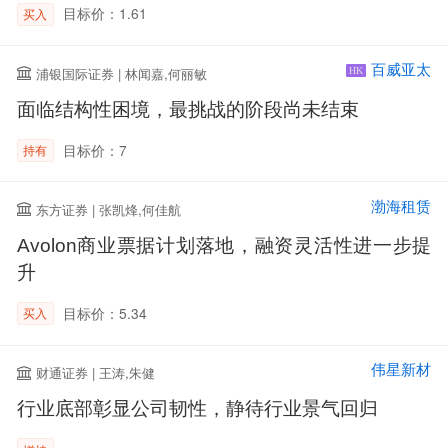
目标价：1.61
买入
百威亚太
浦银国际证券 | 林闻嘉,何丽敏
HK
面临结构性困境，最挑战的阶段尚未结束
目标价：7
持有
渤海租赁
东方证券 | 张凯烽,何佳航
Avolon商业票据计划落地，融资灵活性进一步提
升
目标价：5.34
买入
伟星新材
财通证券 | 王涛,朱健
行业底部彰显公司韧性，静待行业景气回归