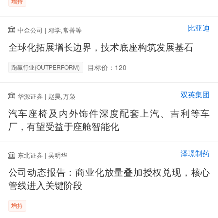
增持
比亚迪
中金公司 | 邓学,常菁等
全球化拓展增长边界，技术底座构筑发展基石
目标价：120
跑赢行业(OUTPERFORM)
双英集团
华源证券 | 赵昊,万枭
汽车座椅及内外饰件深度配套上汽、吉利等车
厂，有望受益于座舱智能化
泽璟制药
东北证券 | 吴明华
公司动态报告：商业化放量叠加授权兑现，核心
管线进入关键阶段
增持