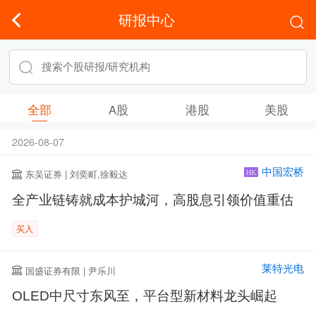
研报中心
全部
A股
港股
美股
2026-08-07
中国宏桥
东吴证券 | 刘奕町,徐毅达
HK
全产业链铸就成本护城河，高股息引领价值重估
买入
莱特光电
国盛证券有限 | 尹乐川
OLED中尺寸东风至，平台型新材料龙头崛起