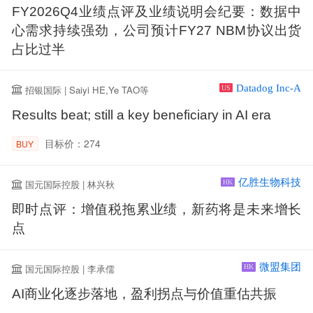
FY2026Q4业绩点评及业绩说明会纪要：数据中
心需求持续强劲，公司预计FY27 NBM协议出货
占比过半
Datadog Inc-A
招银国际 | Saiyi HE,Ye TAO等
US
Results beat; still a key beneficiary in AI era
目标价：274
BUY
亿胜生物科技
国元国际控股 | 林兴秋
HK
即时点评：增值税拖累业绩，新药将是未来增长
点
微盟集团
国元国际控股 | 李承儒
HK
AI商业化逐步落地，盈利拐点与价值重估共振