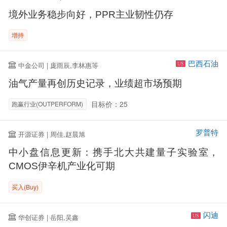
境外业务稳步向好，PPR主业韧性仍存
增持
巴西石油
中金公司 | 庞雨辰,李林惠等
US
油气产量再创历史记录，业绩超市场预期
目标价：25
跑赢行业(OUTPERFORM)
罗普特
开源证券 | 周佳,赵晨旭
中小盘信息更新：携手北大共建量子实验室，
CMOS伊辛机产业化可期
买入(Buy)
闪迪
华创证券 | 岳阳,吴鑫
US