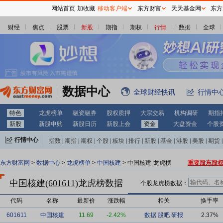
网站首页
加收藏
移动客户端
东方财富
天天基金网
东方
财经
焦点
股票
新股
期指
期权
行情
数据
全球
数据中心
全球财经快讯
行情中
特色
龙虎榜单
融资融券
股权质押
大宗交易
机构调研
期指
新股
新股申购
新股日历
新股上会
资金
大盘资金
个股
行情中心
指数
|
期指
|
期权
|
个股
|
板块
|
排行
|
新股
|
基金
|
港股
|
美股
|
期货
|
外汇
|
黄金
|
自选股
|
自选基金
东方财富网
>
数据中心
>
龙虎榜单
>
中国核建
> 中国核建-龙虎榜
重要股东股
中国核建(601611)
龙虎榜数据
个股龙虎榜数据：
代码
名称
最新价
涨跌幅
相关
换手率
601611
中国核建
11.69
-2.42%
数据
股吧
研报
2.37%